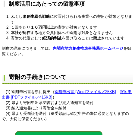
制度活用にあたっての留意事項
ふくしま創生総合戦略
に位置付けられる事業への寄附が対象となりま
す
１回あたり
１０万円以上
の寄附が対象となります
本社が所在
する地方公共団体への寄附は対象となりません
寄附の代償として
経済的利益
を受け取ることは
禁止
されています
制度の詳細につきましては、
内閣府地方創生推進事務局ホームページ
を御
覧ください。
寄附の手続きについて
(1) 寄附申出書を県に提出（
寄附申出書 [Wordファイル／25KB]
、
寄附申
出書 [PDFファイル／416KB]
）
(2) 県より寄附申出承諾書および納入通知書を送付
(3) 納入通知書により寄附金を納付
(4) 県より受領証を送付（※受領証は確定申告の際に必要となりますの
で、大切に保管ください）