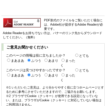
PDF形式のファイルをご覧いただく場合に
は、Adobe社が提供するAdobe Readerが必
要です。
Adobe Readerをお持ちでない方は、バナーのリンク先からダウンロード
してください。（無料）
ご意見お聞かせください
このページの情報は役に立ちましたか？
とても
まあまあ
ふつう
あまり
まった
く
このページは見つけやすかったですか？
とても
まあまあ
ふつう
あまり
まった
く
※1 いただいたご意見は、より分かりやすく役に立つホームページとす
るために参考にさせていただきますので、ご協力をお願いします。
※2 ブラウザでCookie（クッキー）が使用できる設定になっていな
い、または、ブラウザがCookie（クッキー）に対応していない場合は
ご利用頂けません。