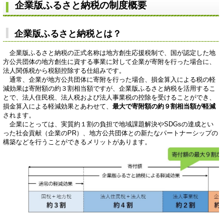
企業版ふるさと納税の制度概要
企業版ふるさと納税とは？
企業版ふるさと納税の正式名称は地方創生応援税制で、国が認定した地
方公共団体の地方創生に資する事業に対して企業が寄附を行った場合に、
法人関係税から税額控除する仕組みです。
​ 通常、企業が地方公共団体に寄附を行った場合、損金算入による税の軽
減効果は寄附額の約３割相当額ですが、企業版ふるさと納税を活用するこ
とで、法人住民税、法人税および法人事業税の控除を受けることができ、
損金算入による軽減効果とあわせて、
最大で寄附額の約９割相当額が軽減
されます。
​ 企業にとっては、実質約１割の負担で地域課題解決やSDGsの達成とい
った社会貢献（企業のPR）、地方公共団体との新たなパートナーシップの
構築などを行うことができるメリットがあります。