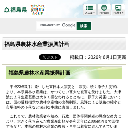
福島県
福島県農林水産業振興計画
掲載日：2026年6月1日更新
福島県農林水産業振興計画
平成23年3月に発生した東日本大震災と、震災に続く原子力災害に
より、本県農林水産業は、かつてない甚大な被害を受けました。大津
波により生産基盤は大きく損なわれるとともに、原子力災害において
は、国の避難指示や農林水産物の出荷制限、風評による販路の縮小と
市場価格の下落など深刻な事態に直面しました。
これまで、農林漁業者を始め、行政、団体等関係者の懸命な努力に
より、大きく落ち込んだ農業産出額が令和元年に2,086億円まで回復
するなど、本県の農林水産業の復興・再生は着実に進んできていま