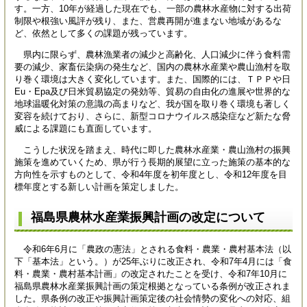
す。一方、10年が経過した現在でも、一部の農林水産物に対する出荷
制限や根強い風評が残り、また、営農再開が進まない地域があるな
ど、依然として多くの課題が残っています。
県内に限らず、農林漁業者の減少と高齢化、人口減少に伴う食料需
要の減少、家畜伝染病の発生など、国内の農林水産業や農山漁村を取
り巻く環境は大きく変化しています。また、国際的には、ＴＰＰや日
Eu・Epa及び日米貿易協定の発効等、貿易の自由化の進展や世界的な
地球温暖化対策の意識の高まりなど、我が国を取り巻く環境も著しく
変容を続けており、さらに、新型コロナウイルス感染症など新たな脅
威による課題にも直面しています。
こうした状況を踏まえ、時代に即した農林水産業・農山漁村の振興
施策を進めていくため、県が行う長期的展望に立った施策の基本的な
方向性を示すものとして、令和4年度を初年度とし、令和12年度を目
標年度とする新しい計画を策定しました。
福島県農林水産業振興計画の改定について
令和6年6月に「農政の憲法」とされる食料・農業・農村基本法（以
下「基本法」という。）が25年ぶりに改正され、令和7年4月には「食
料・農業・農村基本計画」の改定されたことを受け、令和7年10月に
福島県農林水産業振興計画の策定根拠となっている条例が改正されま
した。県条例の改正や振興計画策定後の社会情勢の変化への対応、組