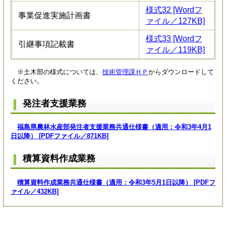
様式32 [Wordフ
事業促進実施計画書
ァイル／127KB]
様式33 [Wordフ
引継事項記載書
ァイル／119KB]
※土木部の様式については、
技術管理課ＨＰ
からダウンロードして
ください。
発注者支援業務
福島県農林水産部発注者支援業務共通仕様書（適用：令和3年4月1
日以降） [PDFファイル／871KB]
積算資料作成業務
積算資料作成業務共通仕様書（適用：令和3年5月1日以降） [PDFフ
ァイル／432KB]