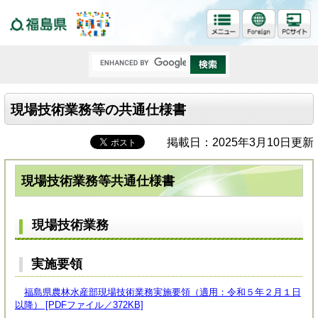
福島県
現場技術業務等の共通仕様書
掲載日：2025年3月10日更新
現場技術業務等共通仕様書
現場技術業務
実施要領
福島県農林水産部現場技術業務実施要領（適用：令和５年２月１日
以降） [PDFファイル／372KB]