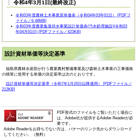
令和4年3月1日(最終改正)
令和03年度農林土木事業原単価表（令和04年03年01日） [PDFフ
ァイル／6.48MB]
令和03年度農業集落排水事業設計単価表(汚水処理施設)(令和03
年04月01日) [PDFファイル／423KB]
設計資材単価等決定基準
福島県農林水産部が行う農業農村整備事業及び森林土木事業の工事価格
の積算に使用する単価の決定基準は次のとおりです。
設計資材単価等決定基準（令和7年1月20日以降適用） [PDFファイル／
213KB]
PDF形式のファイルをご覧いただく場合に
は、Adobe社が提供するAdobe Readerが必
要です。
Adobe Readerをお持ちでない方は、バナーのリンク先からダウンロード
してください。（無料）