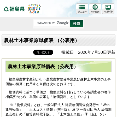
福島県
農林土木事業原単価表 （公表用）
掲載日：2026年7月30日更新
農林土木事業原単価表（公表用）
福島県農林水産部が行う農業農村整備事業及び森林土木事業の工事
価格の積算に使用する単価は次のとおりです。
物価資料に基づく単価は、物価資料を刊行している各調査会の著作
権保護のため、単価の表示を「物価資料」としています。
※「物価資料」とは、一般財団法人 建設物価調査会発行の「Web
建設物価」、「土木コスト情報」(季刊版)、及び 一般財団法人 経済調
査会発行の「積算資料電子版」、「土木施工単価」(季刊版)、をい