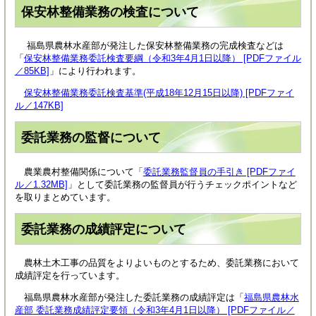
保安林整備業務の検査について
福島県農林水産部が発注した保安林整備業務の完成検査などは
「
保安林整備業務委託検査要綱（令和3年4月1日以降） [PDFファイル
／85KB]
」により行われます。
保安林整備業務委託検査基準(平成18年12月15日以降) [PDFファイ
ル／147KB]
委託業務の監督について
農業農村整備関係について「
委託業務監督員の手引き [PDFファイ
ル／1.32MB]
」として委託業務の監督員が行うチェックポイントなど
を取りまとめています。
委託業務の成績評定について
農林土木工事の品質をよりよいものとするため、委託業務において
成績評定を行っています。
福島県農林水産部が発注した委託業務の成績評定は「
福島県農林水
産部 委託業務成績評定要領（令和3年4月1日以降） [PDFファイル／