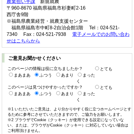
農業担い手課
新規就農
〒960-8670 福島県福島市杉妻町2-16
西庁舎9階
※福島県農業経営・就農支援センター
福島県福島市中町8-2自治会館1階 Tel：024-521-
7340 Fax：024-521-7938
電子メールでのお問い合わ
せはこちらから
ご意見お聞かせください
このページの情報は役に立ちましたか？
とても
まあまあ
ふつう
あまり
まった
く
このページは見つけやすかったですか？
とても
まあまあ
ふつう
あまり
まった
く
※1 いただいたご意見は、より分かりやすく役に立つホームページとす
るために参考にさせていただきますので、ご協力をお願いします。
※2 ブラウザでCookie（クッキー）が使用できる設定になっていな
い、または、ブラウザがCookie（クッキー）に対応していない場合は
ご利用頂けません。