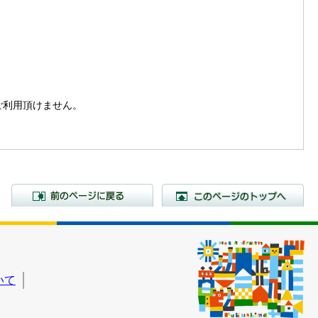
。
はご利用頂けません。
前のページに戻る
こ
いて