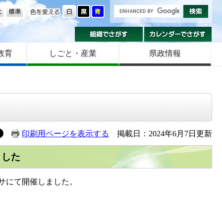
の大きさ
色を変える
組織でさがす
カ
教育
しごと・産業
県政情報
印刷用ページを表示する
掲載日：2024年6月7日更新
ました
ルサにて開催しました。