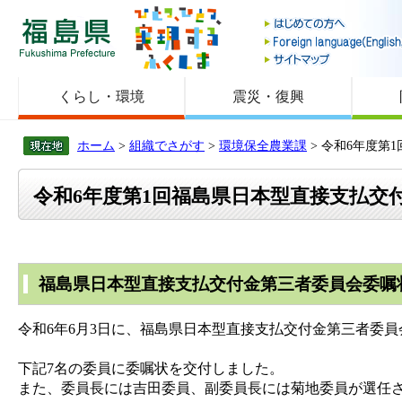
福島県
くらし・環境
震災・復興
ホーム
>
組織でさがす
>
環境保全農業課
> 令和6年度
令和6年度第1回福島県日本型直接支払交
福島県日本型直接支払交付金第三者委員会委嘱
令和6年6月3日に、福島県日本型直接支払交付金第三者委
下記7名の委員に委嘱状を交付しました。
また、委員長には吉田委員、副委員長には菊地委員が選任