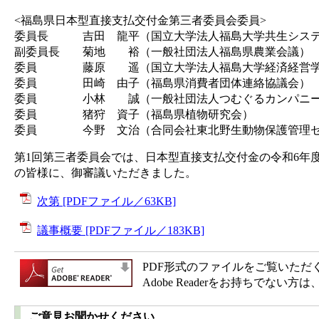
<福島県日本型直接支払交付金第三者委員会委員>
委員長 吉田 龍平（国立大学法人福島大学共生システ
副委員長 菊地 裕（一般社団法人福島県農業会議）
委員 藤原 遥（国立大学法人福島大学経済経営学
委員 田崎 由子（福島県消費者団体連絡協議会）
委員 小林 誠（一般社団法人つむぐるカンパニ
委員 猪狩 資子（福島県植物研究会）
委員 今野 文治（合同会社東北野生動物保護管理セ
第1回第三者委員会では、日本型直接支払交付金の令和6年
の皆様に、御審議いただきました。
次第 [PDFファイル／63KB]
議事概要 [PDFファイル／183KB]
PDF形式のファイルをご覧いただく場合
Adobe Readerをお持ちで
ご意見お聞かせください