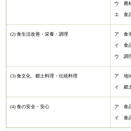
ウ 農
エ 食
(2) 食生活改善・栄養・調理
ア 食
イ 食
ウ 調
(3) 食文化、郷土料理・伝統料理
ア 地
イ 郷
(4) 食の安全・安心
ア 食
イ 食