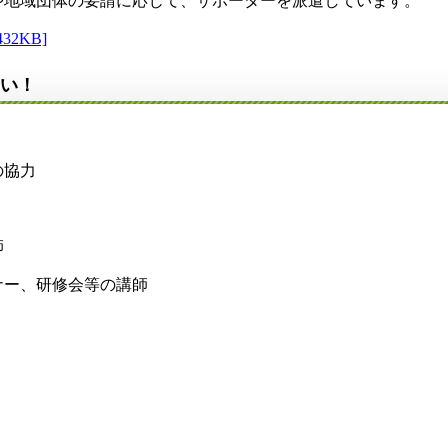
地域団体の要請に応じて、サポーターを派遣しています。
2KB]
さい！
の協力
師
ー、研修会等の講師