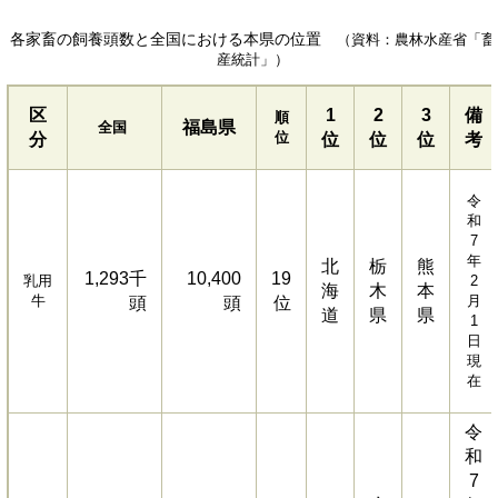
各家畜の飼養頭数と全国における本県の位置
（資料：農林水産省「畜
産統計」）
区
1
2
3
備
順
福島県
全国
位
分
位
位
位
考
令
和
7
年
北
栃
熊
1,293千
10,400
19
乳用
2
海
木
本
牛
月
頭
頭
位
道
県
県
1
日
現
在
令
和
7