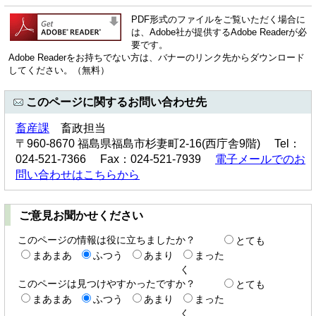
PDF形式のファイルをご覧いただく場合に
は、Adobe社が提供するAdobe Readerが必
要です。
Adobe Readerをお持ちでない方は、バナーのリンク先からダウンロード
してください。（無料）
このページに関するお問い合わせ先
畜産課
畜政担当
〒960-8670 福島県福島市杉妻町2-16(西庁舎9階) Tel：
024-521-7366 Fax：024-521-7939
電子メールでのお
問い合わせはこちらから
ご意見お聞かせください
このページの情報は役に立ちましたか？
とても
まあまあ
ふつう
あまり
まった
く
このページは見つけやすかったですか？
とても
まあまあ
ふつう
あまり
まった
く