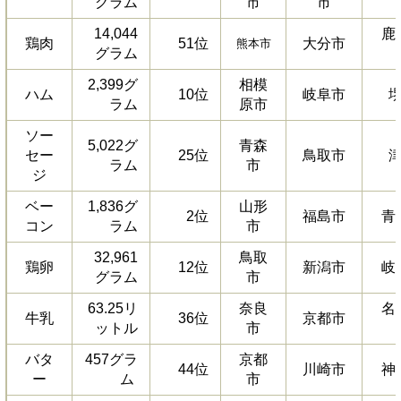
グラム
市
市
14,044
鹿
鶏肉
51位
大分市
熊本市
グラム
2,399グ
相模
ハム
10位
岐阜市
ラム
原市
ソー
5,022グ
青森
セー
25位
鳥取市
ラム
市
ジ
ベー
1,836グ
山形
2位
福島市
青
コン
ラム
市
32,961
鳥取
鶏卵
12位
新潟市
岐
グラム
市
63.25リ
奈良
名
牛乳
36位
京都市
ットル
市
バタ
457グラ
京都
44位
川崎市
神
ー
ム
市