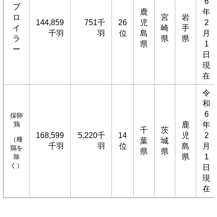
6
ブ
鹿
年
ロ
宮
岩
144,859
751千
26
児
2
イ
崎
手
千羽
羽
位
島
月
ラ
県
県
県
1
ー
日
現
在
令
和
6
採卵
鶏
鹿
年
千
茨
168,599
5,220千
14
児
2
（種
葉
城
千羽
羽
位
島
月
鶏を
県
県
県
1
除
く）
日
現
在