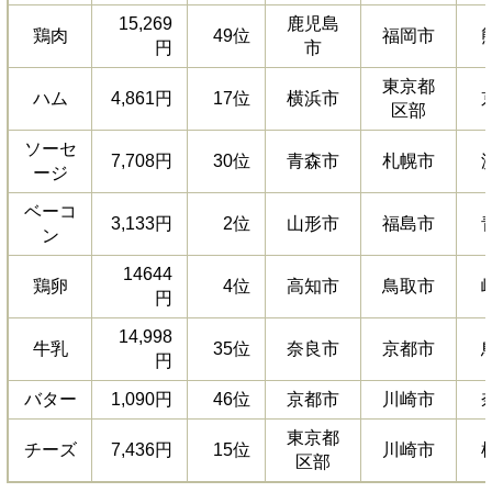
15,269
鹿児島
鶏肉
49位
福岡市
円
市
東京都
ハム
4,861円
17位
横浜市
区部
ソーセ
7,708円
30位
青森市
札幌市
ージ
ベーコ
3,133円
2位
山形市
福島市
ン
14644
鶏卵
4位
高知市
鳥取市
円
14,998
牛乳
35位
奈良市
京都市
円
バター
1,090円
46位
京都市
川崎市
東京都
チーズ
7,436円
15位
川崎市
区部