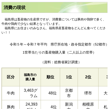
消費の現状
福島県は畜産物の生産県ですが、消費量については豚肉や鶏卵で多く、
牛肉や鶏肉で少ない結果となっています。
福島県にお住まいのみなさん、福島県産畜産物をどんどん食べてくださ
い！！
令和５年～令和７年平均 県庁所在地・政令指定都市（52都市
1世帯当たりの畜産物購入量（二人以上の世帯）
（資料：総務省家計調査）
福島市の
区分
順位
1位
2位
購入量
3,463グ
京都
牛肉
48位
堺市
大
ラム
市
24,393
新潟
相模原
豚肉
4位
札