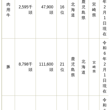
鹿
年
肉
北
宮
2,595千
47,900
16
児
2
用
海
崎
頭
頭
位
島
月
牛
道
県
県
1
日
現
在
令
和
6
鹿
年
北
宮
8,798千
111,600
21
児
2
豚
海
崎
頭
頭
位
島
月
県
道
県
1
日
現
在
令
和