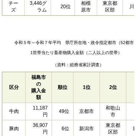
チー
3,446グ
相模
東京都
20位
川
ズ
ラム
原市
区部
令和５年～令和７年平均 県庁所在地・政令指定都市（52都市
1世帯当たり畜産物購入金額（二人以上の世帯）
（資料：総務省家計調査）
福島市
の
区分
順位
1位
2位
購入金
額
11,187
和歌山
牛肉
49位
京都市
円
市
36,907
東京都
豚肉
6位
新潟市
円
区部