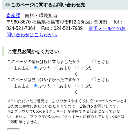
このページに関するお問い合わせ先
畜産課
飼料・環境担当
〒960-8670 福島県福島市杉妻町2-16(西庁舎9階) Tel：
024-521-7364 Fax：024-521-7939
電子メールでのお
問い合わせはこちらから
ご意見お聞かせください
このページの情報は役に立ちましたか？
とても
まあまあ
ふつう
あまり
まった
く
このページは見つけやすかったですか？
とても
まあまあ
ふつう
あまり
まった
く
※1 いただいたご意見は、より分かりやすく役に立つホームページとす
るために参考にさせていただきますので、ご協力をお願いします。
※2 ブラウザでCookie（クッキー）が使用できる設定になっていな
い、または、ブラウザがCookie（クッキー）に対応していない場合は
ご利用頂けません。