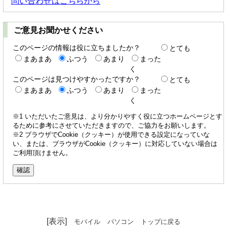
問い合わせはこちらから
ご意見お聞かせください
このページの情報は役に立ちましたか？
とても
まあまあ
ふつう
あまり
まった
く
このページは見つけやすかったですか？
とても
まあまあ
ふつう
あまり
まった
く
※1 いただいたご意見は、より分かりやすく役に立つホームページとす
るために参考にさせていただきますので、ご協力をお願いします。
※2 ブラウザでCookie（クッキー）が使用できる設定になっていな
い、または、ブラウザがCookie（クッキー）に対応していない場合は
ご利用頂けません。
[表示]
モバイル
パソコン
トップに戻る