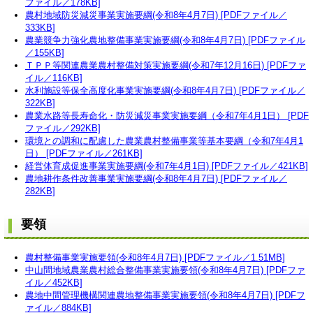
ファイル／178KB]
農村地域防災減災事業実施要綱(令和8年4月7日) [PDFファイル／
333KB]
農業競争力強化農地整備事業実施要綱(令和8年4月7日)
[PDFファイル
／155KB]
ＴＰＰ等関連農業農村整備対策実施要綱(令和7年12月16日) [PDFファ
イル／116KB]
水利施設等保全高度化事業実施要綱(令和8年4月7日) [PDFファイル／
322KB]
農業水路等長寿命化・防災減災事業実施要綱（令和7年4月1日） [PDF
ファイル／292KB]
環境との調和に配慮した農業農村整備事業等基本要綱（令和7年4月1
日） [PDFファイル／261KB]
経営体育成促進事業実施要綱(令和7年4月1日) [PDFファイル／421KB]
農地耕作条件改善事業実施要綱(令和8年4月7日) [PDFファイル／
282KB]
要領
農村整備事業実施要領(令和8年4月7日) [PDFファイル／1.51MB]
中山間地域農業農村総合整備事業実施要領(令和8年4月7日) [PDFファ
イル／452KB]
農地中間管理機構関連農地整備事業実施要領(令和8年4月7日) [PDFフ
ァイル／884KB]