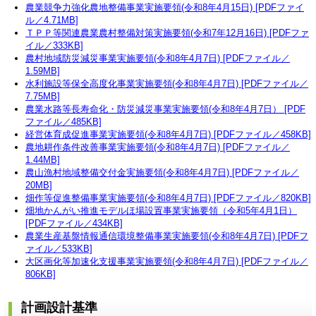
農業競争力強化農地整備事業実施要領(令和8年4月15日) [PDFファイ
ル／4.71MB]
ＴＰＰ等関連農業農村整備対策実施要領(令和7年12月16日) [PDFファ
イル／333KB]
農村地域防災減災事業実施要領(令和8年4月7日) [PDFファイル／
1.59MB]
水利施設等保全高度化事業実施要領(令和8年4月7日) [PDFファイル／
7.75MB]
農業水路等長寿命化・防災減災事業実施要領(令和8年4月7日） [PDF
ファイル／485KB]
経営体育成促進事業実施要領(令和8年4月7日) [PDFファイル／458KB]
農地耕作条件改善事業実施要領(令和8年4月7日) [PDFファイル／
1.44MB]
農山漁村地域整備交付金実施要領(令和8年4月7日) [PDFファイル／
20MB]
畑作等促進整備事業実施要領(令和8年4月7日) [PDFファイル／820KB]
畑地かんがい推進モデルほ場設置事業実施要領（令和5年4月1日）
[PDFファイル／434KB]
農業生産基盤情報通信環境整備事業実施要領(令和8年4月7日) [PDFフ
ァイル／533KB]
大区画化等加速化支援事業実施要領(令和8年4月7日) [PDFファイル／
806KB]
計画設計基準