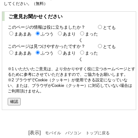
してください。（無料）
ご意見お聞かせください
このページの情報は役に立ちましたか？
とても
まあまあ
ふつう
あまり
まった
く
このページは見つけやすかったですか？
とても
まあまあ
ふつう
あまり
まった
く
※1 いただいたご意見は、より分かりやすく役に立つホームページとす
るために参考にさせていただきますので、ご協力をお願いします。
※2 ブラウザでCookie（クッキー）が使用できる設定になっていな
い、または、ブラウザがCookie（クッキー）に対応していない場合は
ご利用頂けません。
[表示]
モバイル
パソコン
トップに戻る