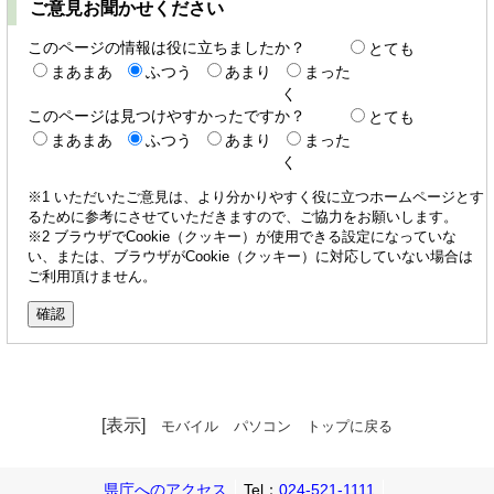
ご意見お聞かせください
このページの情報は役に立ちましたか？
とても
まあまあ
ふつう
あまり
まった
く
このページは見つけやすかったですか？
とても
まあまあ
ふつう
あまり
まった
く
※1 いただいたご意見は、より分かりやすく役に立つホームページとす
るために参考にさせていただきますので、ご協力をお願いします。
※2 ブラウザでCookie（クッキー）が使用できる設定になっていな
い、または、ブラウザがCookie（クッキー）に対応していない場合は
ご利用頂けません。
[表示]
モバイル
パソコン
トップに戻る
県庁へのアクセス
Tel：
024-521-1111