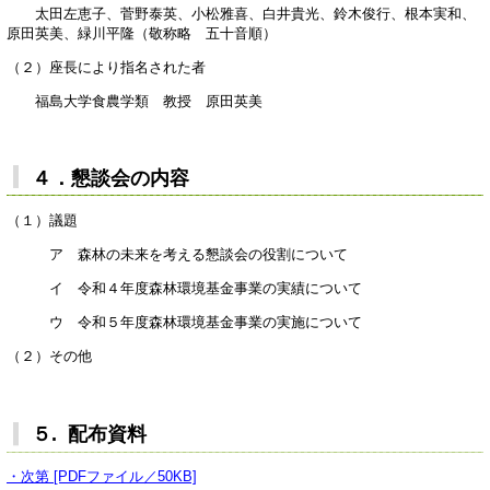
太田左恵子、菅野泰英、小松雅喜、白井貴光、鈴木俊行、根本実和、
原田英美、緑川平隆（敬称略 五十音順）
（２）座長により指名された者
福島大学食農学類 教授 原田英美
４．懇談会の内容
（１）議題
ア 森林の未来を考える懇談会の役割について
イ 令和４年度森林環境基金事業の実績について
ウ 令和５年度森林環境基金事業の実施について
（２）その他
５. 配布資料
・次第 [PDFファイル／50KB]