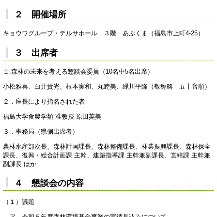
２ 開催場所
キョウワグループ・テルサホール ３階 あぶくま（福島市上町4-25）
３ 出席者
１.森林の未来を考える懇談会委員（10名中5名出席）
小松雅喜、白井貴光、根本実和、丸睦美、緑川平隆（敬称略 五十音順）
２．座長により指名された者
福島大学食農学類 准教授 原田英美
３．事務局（県側出席者）
農林水産部次長、森林計画課長、森林整備課長、林業振興課長、森林保全
課長、復興・総合計画課 主幹、建築指導課 主幹兼副課長、営繕課 主幹兼
副課長 ほか
４ 懇談会の内容
（１）議題
ア 令和５年度森林環境基金事業の実績見込みについて