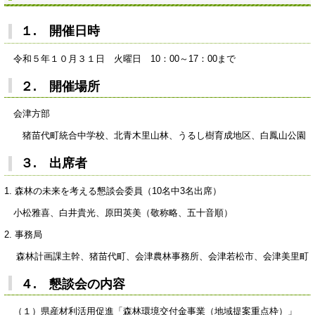
１. 開催日時
令和５年１０月３１日 火曜日 10：00～17：00まで
２. 開催場所
会津方部
猪苗代町統合中学校、北青木里山林、うるし樹育成地区、白鳳山公園
３. 出席者
1. 森林の未来を考える懇談会委員（10名中3名出席）
小松雅喜、白井貴光、原田英美（敬称略、五十音順）
2. 事務局
森林計画課主幹、猪苗代町、会津農林事務所、会津若松市、会津美里町
４. 懇談会の内容
（１）県産材利活用促進「森林環境交付金事業（地域提案重点枠）」