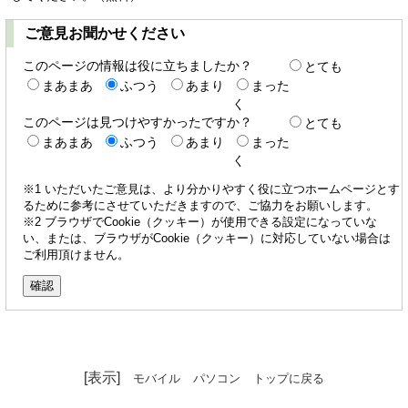
ご意見お聞かせください
このページの情報は役に立ちましたか？
とても
まあまあ
ふつう
あまり
まった
く
このページは見つけやすかったですか？
とても
まあまあ
ふつう
あまり
まった
く
※1 いただいたご意見は、より分かりやすく役に立つホームページとす
るために参考にさせていただきますので、ご協力をお願いします。
※2 ブラウザでCookie（クッキー）が使用できる設定になっていな
い、または、ブラウザがCookie（クッキー）に対応していない場合は
ご利用頂けません。
[表示]
モバイル
パソコン
トップに戻る