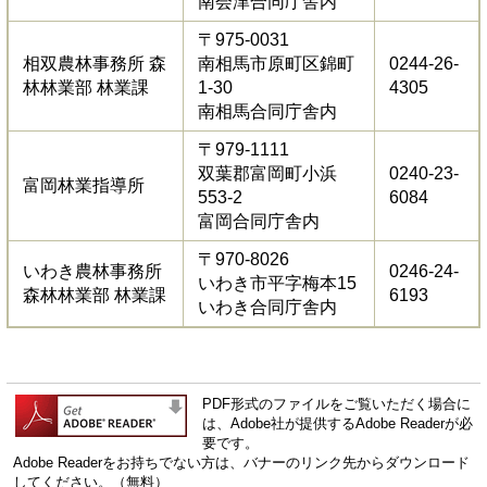
南会津合同庁舎内
〒975-0031
相双農林事務所 森
南相馬市原町区錦町
0244-26-
林林業部 林業課
1-30
4305
南相馬合同庁舎内
〒979-1111
双葉郡富岡町小浜
0240-23-
富岡林業指導所
553-2
6084
富岡合同庁舎内
〒970-8026
いわき農林事務所
0246-24-
いわき市平字梅本15
森林林業部 林業課
6193
いわき合同庁舎内
PDF形式のファイルをご覧いただく場合に
は、Adobe社が提供するAdobe Readerが必
要です。
Adobe Readerをお持ちでない方は、バナーのリンク先からダウンロード
してください。（無料）