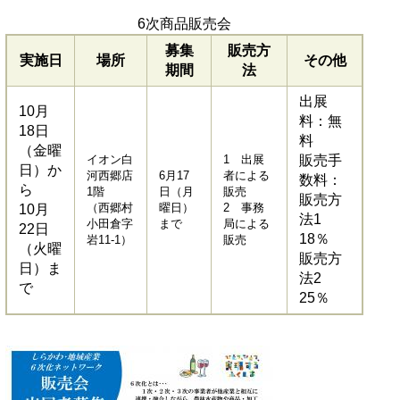
6次商品販売会
募集
販売方
実施日
場所
その他
期間
法
出展
10月
料：無
18日
料
（金曜
イオン白
1 出展
販売手
日）か
河西郷店
6月17
者による
数料：
ら
1階
日（月
販売
販売方
（西郷村
曜日）
2 事務
10月
法1
小田倉字
まで
局による
22日
18％
岩11-1）
販売
（火曜
販売方
日）ま
法2
で
25％