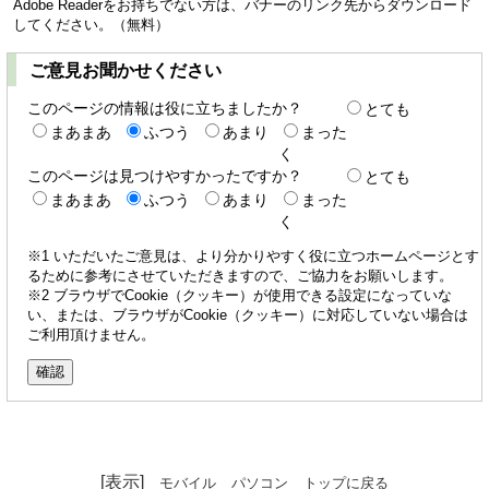
Adobe Readerをお持ちでない方は、バナーのリンク先からダウンロード
してください。（無料）
ご意見お聞かせください
このページの情報は役に立ちましたか？
とても
まあまあ
ふつう
あまり
まった
く
このページは見つけやすかったですか？
とても
まあまあ
ふつう
あまり
まった
く
※1 いただいたご意見は、より分かりやすく役に立つホームページとす
るために参考にさせていただきますので、ご協力をお願いします。
※2 ブラウザでCookie（クッキー）が使用できる設定になっていな
い、または、ブラウザがCookie（クッキー）に対応していない場合は
ご利用頂けません。
[表示]
モバイル
パソコン
トップに戻る