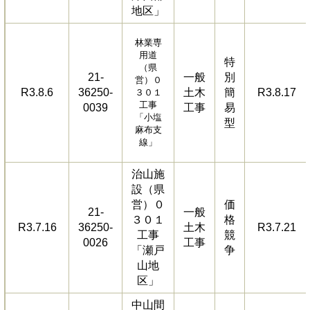
地区」
林業専
用道
特
（県
21-
一般
別
営）０
R3.8.6
36250-
土木
簡
R3.8.17
３０１
工事
0039
工事
易
「小塩
型
麻布支
線」
治山施
設（県
営）０
価
21-
一般
３０１
格
R3.7.16
36250-
土木
R3.7.21
工事
競
0026
工事
「瀬戸
争
山地
区」
中山間