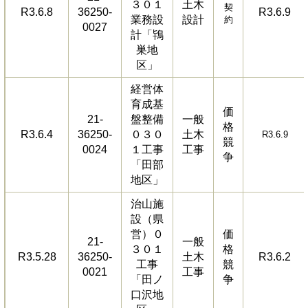
３０１
土木
契
R3.6.8
36250-
R3.6.9
業務設
設計
約
0027
計「鴇
巣地
区」
経営体
育成基
価
21-
盤整備
一般
格
R3.6.4
36250-
０３０
土木
R3.6.9
競
0024
１工事
工事
争
「田部
地区」
治山施
設（県
営）０
価
21-
一般
３０１
格
R3.5.28
36250-
土木
R3.6.2
工事
競
0021
工事
「田ノ
争
口沢地