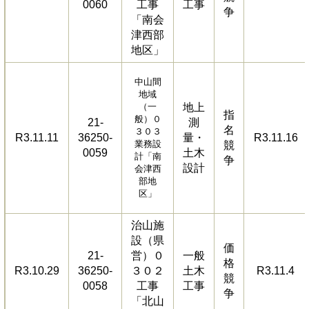
0060
工事
工事
争
「南会
津西部
地区」
中山間
地域
（一
地上
指
般）０
21-
測
名
３０３
R3.11.11
36250-
量・
R3.11.16
業務設
競
0059
土木
計「南
争
設計
会津西
部地
区」
治山施
設（県
価
21-
営）０
一般
格
R3.10.29
36250-
３０２
土木
R3.11.4
競
0058
工事
工事
争
「北山