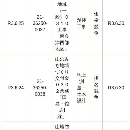
地域
（一
価
21-
般）０
舗装
格
R3.6.25
36250-
３１０
R3.6.30
工事
競
0037
工事
争
「南会
津西部
地区」
山のみ
ち地域
づくり
地上
交付金
指
21-
測
０３０
名
R3.6.24
36250-
量・
R3.6.30
２業務
競
0038
土木
「田
争
設計
島・舘
岩I
線」
山地防