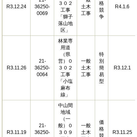
３０２
格
R3.12.24
36250-
土木
R4.1.6
工事
競
0069
工事
「獅子
争
落山地
区」
林業専
用道
（県
特
21-
営）０
一般
別
R3.11.26
36250-
３０２
土木
簡
R3.12.1
0064
工事
工事
易
「小塩
型
麻布
線」
中山間
地域
（一
価
21-
般）０
一般
格
R3.11.19
36250-
３０９
土木
R3.11.25
競