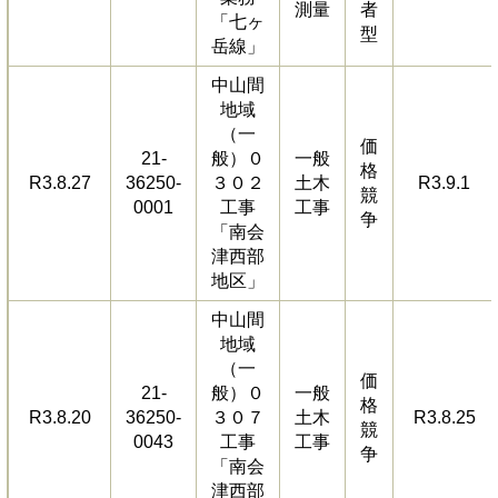
測量
者
「七ヶ
型
岳線」
中山間
地域
（一
価
21-
般）０
一般
格
R3.8.27
36250-
３０２
土木
R3.9.1
競
0001
工事
工事
争
「南会
津西部
地区」
中山間
地域
（一
価
21-
般）０
一般
格
R3.8.20
36250-
３０７
土木
R3.8.25
競
0043
工事
工事
争
「南会
津西部