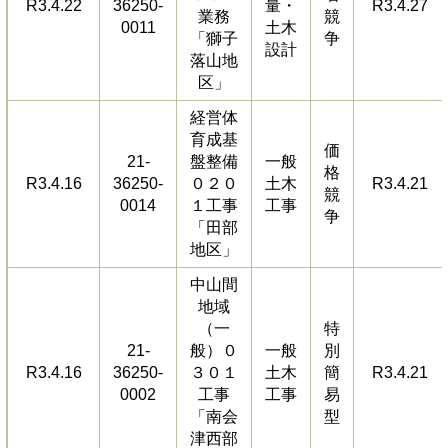
R3.4.22
36250-
量・
R3.4.27
業務
競
0011
土木
「獅子
争
設計
落山地
区」
経営体
育成基
価
21-
盤整備
一般
格
R3.4.16
36250-
０２０
土木
R3.4.21
競
0014
１工事
工事
争
「田部
地区」
中山間
地域
（一
特
21-
般）０
一般
別
R3.4.16
36250-
３０１
土木
簡
R3.4.21
0002
工事
工事
易
「南会
型
津西部