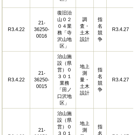
復旧治
山０２
調
指
21-
０４業
査・
名
R3.4.22
36250-
R3.4.27
務「寺
土木
競
0016
沢山地
設計
争
区」
治山施
設（県
地上
営）０
指
21-
測
３０１
名
R3.4.22
36250-
量・
R3.4.27
業務
競
0015
土木
「田ノ
争
設計
口沢地
区」
治山施
設（県
地上
営）０
指
21-
測
３０１
名