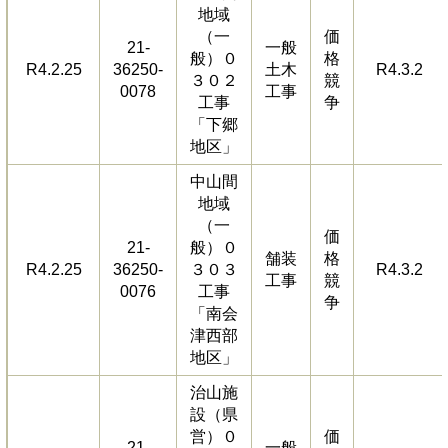
地域
（一
価
21-
一般
般）０
格
R4.2.25
36250-
土木
R4.3.2
３０２
競
0078
工事
工事
争
「下郷
地区」
中山間
地域
（一
価
21-
般）０
舗装
格
R4.2.25
36250-
３０３
R4.3.2
工事
競
0076
工事
争
「南会
津西部
地区」
治山施
設（県
営）０
価
21-
一般