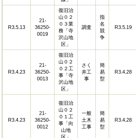
復旧治
山０２
指
21-
０３業
名
R3.5.13
36250-
調査
R3.5.19
務「寺
競
0019
沢山地
争
区」
復旧治
山０２
21-
さく
簡
０２工
R3.4.23
36250-
井工
易
R3.4.28
事「寺
0013
事
型
沢山地
区」
復旧治
山０２
21-
一般
簡
０１工
R3.4.23
36250-
土木
易
R3.4.28
事「向
0012
工事
型
山地
区」