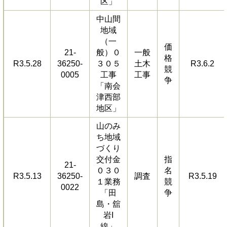
区」
中山間
地域
（一
価
21-
般）０
一般
格
R3.5.28
36250-
３０５
土木
R3.6.2
競
0005
工事
工事
争
「南会
津西部
地区」
山のみ
ち地域
づくり
交付金
指
21-
０３０
名
R3.5.13
36250-
調査
R3.5.19
１業務
競
0022
「田
争
島・舘
岩I
線」