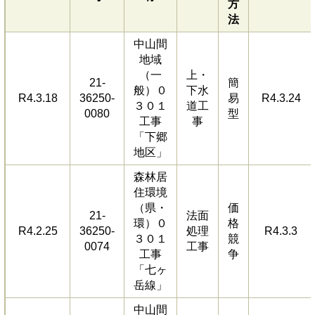
方
法
中山間
地域
（一
上・
21-
簡
般）０
下水
R4.3.18
36250-
易
R4.3.24
３０１
道工
0080
型
工事
事
「下郷
地区」
森林居
住環境
（県・
価
21-
法面
環）０
格
R4.2.25
36250-
処理
R4.3.3
３０１
競
0074
工事
工事
争
「七ヶ
岳線」
中山間