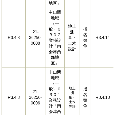
地区」
中山間
地域
（一
地上
般）０
指
21-
測
３０２
名
R3.4.8
36250-
量・
R3.4.14
業務設
競
0008
土木
計「南
争
設計
会津西
部地
区」
中山間
地域
（一
地上
般）０
指
21-
測
３０１
名
R3.4.8
36250-
R3.4.13
量・
業務設
競
土木
0006
計「南
争
設計
会津西