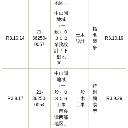
地区」
中山間
地域
（一
指
21-
般）０
土木
名
R3.10.14
36250-
３０２
R3.10.19
設計
競
0057
業務設
争
計「下
郷地
区」
中山間
地域
（一
特
21-
般）０
一般
別
R3.9.17
36250-
３０６
土木
簡
R3.9.29
0054
工事
工事
易
「南会
型
津西部
地区」