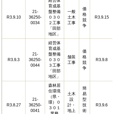
経営体
育成基
価
21-
盤整備
一般
格
R3.9.10
36250-
０３０
土木
R3.9.15
競
0034
２工事
工事
争
「田部
地区」
経営体
育成基
価
21-
盤整備
舗装
格
R3.9.3
36250-
０３０
R3.9.8
工事
競
0044
３工事
争
「田部
地区」
森林居
簡
住環境
土木
易
（県・
21-
設
型
環）０
R3.8.27
36250-
計・
技
R3.9.6
３０１
0041
地上
術
業務