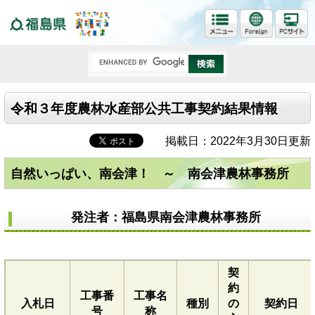
福島県
令和３年度農林水産部公共工事契約結果情報
掲載日：2022年3月30日更新
自然いっぱい、南会津！ ～ 南会津農林事務所
発注者：福島県南会津農林事務所
契
約
工事番
工事名
入札日
種別
の
契約日
号
称