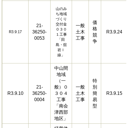
山のみ
ち地域
づくり
価
交付金
21-
一般
格
０３０
36250-
土木
R3.9.24
R3.9.17
１工事
競
0053
工事
「田
争
島・舘
岩Ｉ
線」
中山間
地域
（一
特
21-
般）０
一般
別
R3.9.10
36250-
３０４
土木
簡
R3.9.15
0004
工事
工事
易
「南会
型
津西部
地区」