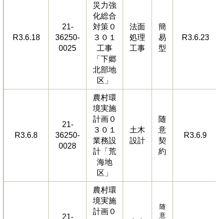
災力強
化総合
21-
対策０
法面
簡
R3.6.18
36250-
３０１
処理
易
R3.6.23
0025
工事
工事
型
「下郷
北部地
区」
農村環
境実施
計画０
随
21-
３０１
土木
意
R3.6.8
36250-
R3.6.9
業務設
設計
契
0028
計「荒
約
海地
区」
農村環
境実施
随
計画０
意
21-