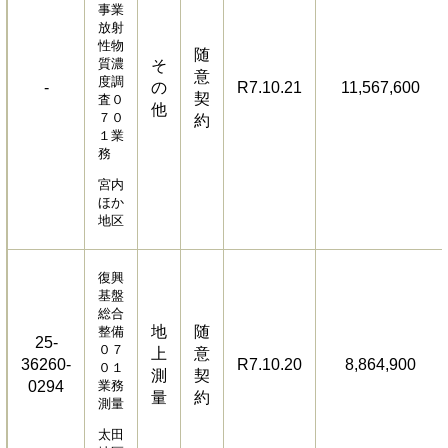
事業
放射
性物
随
質濃
そ
意
度調
-
の
R7.10.21
11,567,600
契
査０
他
７０
約
１業
務
宮内
ほか
地区
復興
基盤
総合
地
随
整備
25-
０７
上
意
36260-
R7.10.20
8,864,900
０１
測
契
0294
業務
量
約
測量
太田