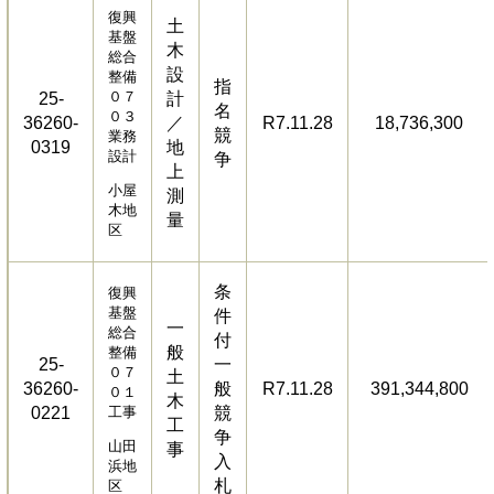
復興
土
基盤
木
総合
設
整備
指
０７
25-
計
名
０３
36260-
／
R7.11.28
18,736,300
競
業務
0319
地
設計
争
上
小屋
測
木地
量
区
条
復興
基盤
件
一
総合
付
般
整備
25-
一
０７
土
36260-
般
R7.11.28
391,344,800
０１
木
0221
工事
競
工
争
山田
事
入
浜地
札
区