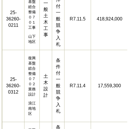
基盤
一
付
総合
般
整備
25-
一
土
０７
36260-
般
R7.11.5
418,924,000
木
０１
0211
競
工事
工
争
事
山下
入
地区
札
復興
条
基盤
件
総合
付
整備
土
０７
25-
一
木
０２
36260-
般
R7.11.4
17,559,300
設
業務
0312
競
設計
計
争
浪江
入
南地
札
区
条