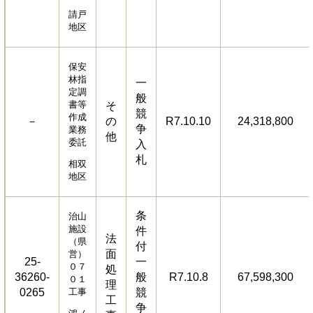
請戸
地区
保安
林指
一
定調
般
書等
そ
競
作成
－
の
R7.10.10
24,318,800
争
業務
他
委託
入
札
相双
地区
条
治山
施設
件
法
（県
付
面
営）
25-
一
０７
処
36260-
般
R7.10.8
67,598,300
０１
理
0265
工事
競
工
争