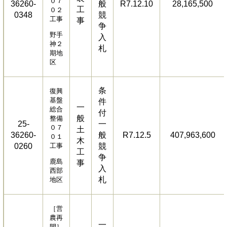
０７
36260-
般
R7.12.10
28,165,500
工
０２
0348
競
工事
事
争
野手
入
神２
札
期地
区
条
復興
基盤
件
一
総合
付
般
整備
25-
一
０７
土
36260-
般
R7.12.5
407,963,600
０１
木
0260
工事
競
工
争
鹿島
事
入
西部
札
地区
［営
農再
一
開］