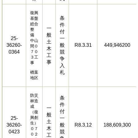
復興
条
基盤
総合
件
一
整
付
般
備
25-
一
中山
土
36260-
般
R8.3.31
449,946200
間０
木
0364
７０
競
工
３工
争
事
事
入
札
楢葉
地区
防災
条
林造
件
成
一
付
（復
般
興創
25-
一
土
生）
36260-
般
R8.3.12
188,609,300
木
０７
0423
競
０２
工