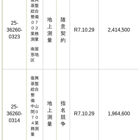
基盤
総合
整備
地
随
０７
25-
上
意
０２
36260-
R7.10.29
2,414,500
測
契
業務
0323
測量
量
約
南屋
形地
区
復興
基盤
総合
整
備
地
指
中山
25-
上
名
間０
36260-
R7.10.29
1,964,600
測
競
７０
0314
４業
量
争
務測
量