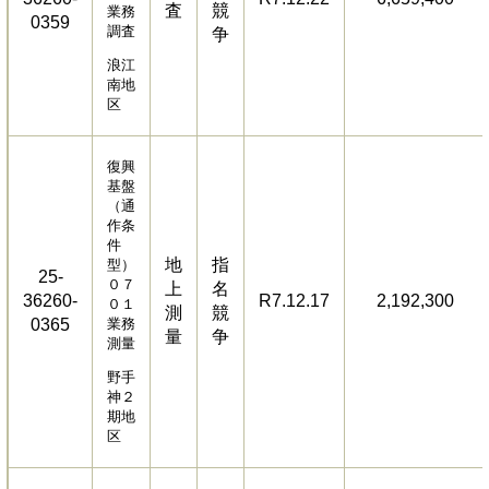
査
競
業務
0359
調査
争
浪江
南地
区
復興
基盤
（通
作条
件
地
指
型）
25-
０７
上
名
36260-
R7.12.17
2,192,300
０１
測
競
0365
業務
量
争
測量
野手
神２
期地
区