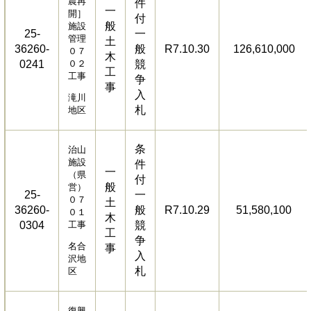
農再
件
一
開］
付
般
施設
25-
一
管理
土
36260-
般
R7.10.30
126,610,000
０７
木
0241
０２
競
工
工事
争
事
入
滝川
札
地区
条
治山
施設
件
一
（県
付
般
営）
25-
一
０７
土
36260-
般
R7.10.29
51,580,100
０１
木
0304
工事
競
工
争
名合
事
入
沢地
札
区
復興