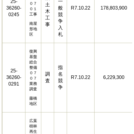
25-
一
０７
土
36260-
般
R7.10.22
178,803,900
０１
木
0245
工事
競
工
争
南屋
事
入
形地
札
区
復興
基盤
総合
指
整備
25-
０７
調
名
36260-
R7.10.22
6,229,300
０７
査
競
0291
業務
争
調査
藤橋
地区
広葉
樹林
再生