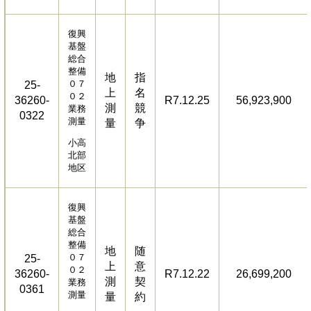
復興
基盤
総合
整備
地
指
０７
25-
上
名
０２
36260-
R7.12.25
56,923,900
測
競
業務
0322
測量
量
争
小高
北部
地区
復興
基盤
総合
整備
地
随
０７
25-
上
意
０２
36260-
R7.12.22
26,699,200
測
契
業務
0361
測量
量
約