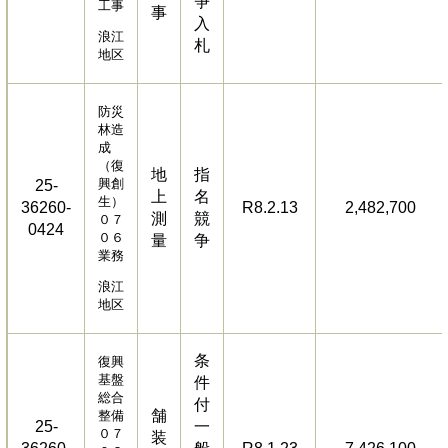
争
工事
事
入
浪江
札
地区
防災
林造
成
（復
地
指
興創
25-
上
名
生）
36260-
R8.2.13
2,482,700
測
競
０７
0424
０６
量
争
業務
浪江
地区
条
復興
基盤
件
総合
付
舗
整備
25-
一
０７
装