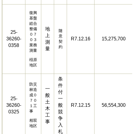
復興
基盤
総合
地
整備
随
25-
０７
上
意
36260-
R7.12.16
15,275,700
０３
契
測
0358
業務
約
量
測量
橲原
地区
条
防災
件
一
林造
付
成０
般
25-
一
７０
土
36260-
般
R7.12.15
56,554,300
１工
木
事
0325
競
工
争
相双
事
入
地区
札