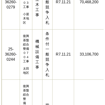
36260-
般
R7.11.21
70,468,200
０３
木
0279
工事
競
工
争
小屋
事
入
木地
札
区
条
復興
件
基盤
機
付
総合
械
整備
25-
一
設
０７
36260-
般
R7.11.21
33,106,700
備
０４
0244
競
工事
工
争
事
太田
入
地区
札
復興
基盤
総合
整
備