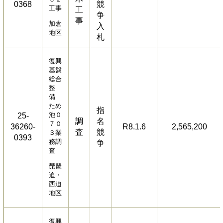
0368
競
工事
工
争
事
加倉
入
地区
札
復興
基盤
総合
整
備
ため
指
池０
25-
調
名
７０
36260-
R8.1.6
2,565,200
査
競
３業
0393
務調
争
査
琵琶
迫・
西迫
地区
復興