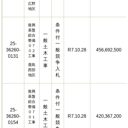
広野
地区
条
復興
基盤
件
一
総合
付
般
整備
25-
一
０７
土
36260-
般
R7.10.28
456,692,500
０２
木
0131
工事
競
工
争
鹿島
事
入
西部
札
地区
条
復興
基盤
件
一
総合
付
般
整備
25-
一
０７
土
36260-
般
R7.10.28
420,367,200
０１
木
0154
工事
競
工