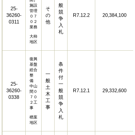
般
施設
25-
そ
管理
競
36260-
の
R7.12.2
20,384,100
０７
争
0311
０２
他
入
業務
札
大柿
地区
復興
条
基盤
総合
件
一
整
付
般
備
25-
一
中山
土
36260-
般
R7.12.1
29,332,600
間０
木
0338
７０
競
工
２工
争
事
事
入
札
楢葉
地区