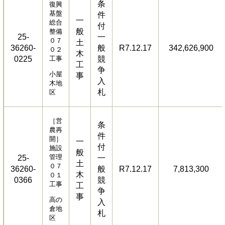
条
復興
基盤
件
一
総合
付
般
整備
25-
一
０７
土
36260-
般
R7.12.17
342,626,900
０２
木
0225
工事
競
工
争
小屋
事
入
木地
札
区
［営
条
農再
件
開］
一
付
施設
般
管理
25-
一
土
０７
36260-
般
R7.12.17
7,813,300
木
０１
0366
競
工事
工
争
事
高の
入
倉地
札
区