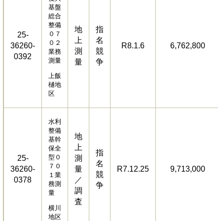
基盤
総合
整備
地
指
０７
25-
上
名
０２
36260-
R8.1.6
6,762,800
測
競
業務
0392
測量
量
争
上飯
樋地
区
水利
整備
地
基幹
上
保全
指
型０
25-
測
名
７０
36260-
量
R7.12.25
9,713,000
競
１業
0378
／
務測
争
調
量
査
横川
地区