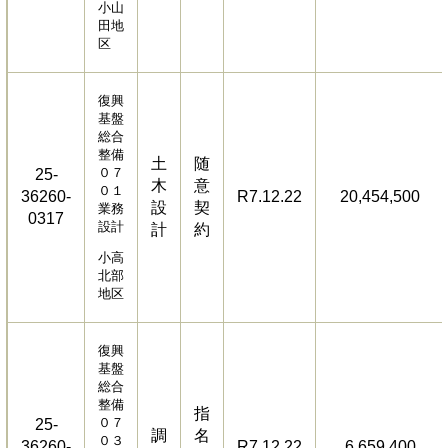
小山
田地
区
復興
基盤
総合
整備
土
随
０７
25-
木
意
０１
36260-
R7.12.22
20,454,500
設
契
業務
0317
設計
計
約
小高
北部
地区
復興
基盤
総合
整備
指
０７
25-
調
名
０３
36260-
R7.12.22
6,659,400