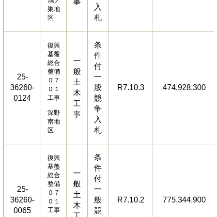
鴻ノ
事
入
巣地
札
区
条
復興
基盤
件
一
総合
付
般
整備
25-
一
０７
土
36260-
般
R7.10.3
474,928,300
０１
木
0124
工事
競
工
争
深野
事
入
南地
札
区
条
復興
基盤
件
一
総合
付
般
整備
25-
一
０７
土
36260-
般
R7.10.2
775,344,900
０１
木
0065
工事
競
工