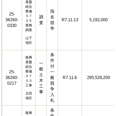
基盤
総合
指
整備
25-
０７
調
名
36260-
R7.11.13
5,192,000
０５
査
競
0330
業務
争
調査
山下
地区
条
復興
件
基盤
一
付
総合
般
整備
25-
一
土
０７
36260-
般
R7.11.6
295,528,200
木
０３
0217
競
工事
工
争
事
太田
入
地区
札
条
復興
件