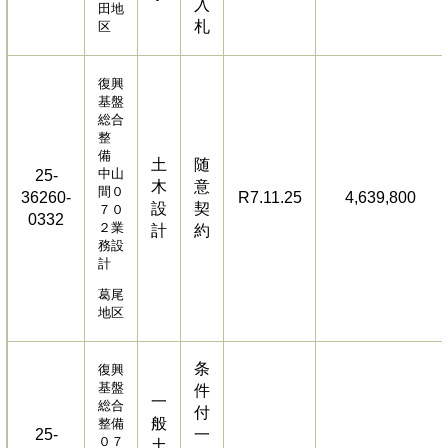
入
田地
札
区
復興
基盤
総合
整
備
土
随
中山
25-
木
意
間０
36260-
R7.11.25
4,639,800
設
契
７０
0332
２業
計
約
務設
計
葛尾
地区
条
復興
基盤
件
一
総合
付
般
整備
25-
一
０７
土