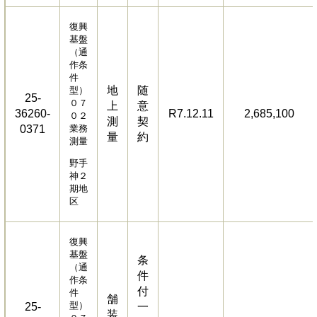
復興
基盤
（通
作条
件
地
随
型）
25-
０７
上
意
36260-
R7.12.11
2,685,100
０２
測
契
0371
業務
量
約
測量
野手
神２
期地
区
復興
基盤
条
（通
件
作条
付
件
舗
型）
25-
一
装