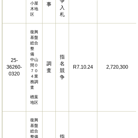
争
小屋
事
入
木地
札
区
復興
基盤
総合
整
備
指
中山
25-
調
名
間０
36260-
R7.10.24
2,720,300
査
競
７０
0320
４業
争
務調
査
楢葉
地区
復興
基盤
総合
指
整備