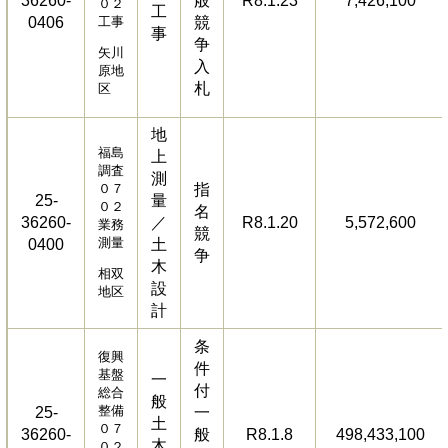
36260-
般
R8.1.23
7,426,100
０２
工
0406
工事
競
事
争
矢川
入
原地
札
区
地
福島
上
調査
測
０７
指
25-
量
０２
名
36260-
／
R8.1.20
5,572,600
業務
競
測量
0400
土
争
木
相双
設
地区
計
条
復興
件
基盤
一
付
総合
般
整備
25-
一
土
０７
36260-
般
R8.1.8
498,433,100
木
０２