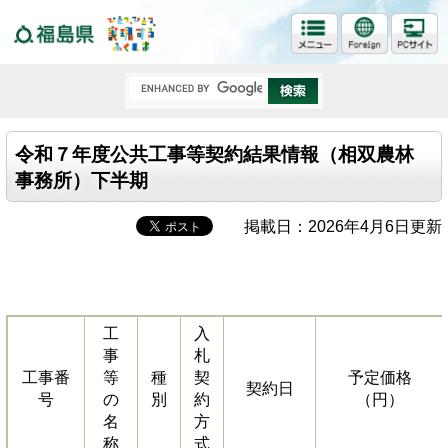
福島県
令和７年度公共工事等契約結果情報（相双農林
事務所）下半期
掲載日：2026年4月6日更新
工
入
事
札
工事番
等
種
契
予定価格
契約日
号
の
別
約
（円）
名
方
称
式