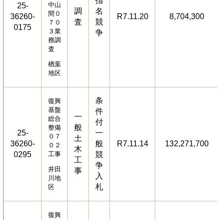
指
中山
25-
調
名
間０
36260-
R7.11.20
8,704,300
査
競
７０
0175
３業
争
務調
査
楢葉
地区
条
復興
基盤
件
一
総合
付
般
整備
25-
一
０７
土
36260-
般
R7.11.14
132,271,700
０２
木
0295
工事
競
工
争
井田
事
入
川地
札
区
復興