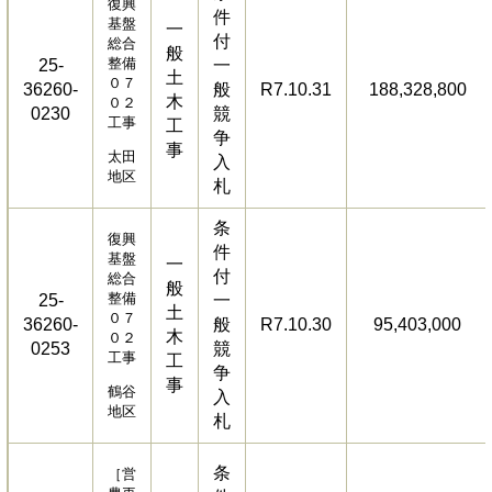
復興
件
基盤
一
付
総合
般
整備
25-
一
土
０７
36260-
般
R7.10.31
188,328,800
木
０２
0230
競
工事
工
争
事
太田
入
地区
札
条
復興
件
基盤
一
付
総合
般
整備
25-
一
土
０７
36260-
般
R7.10.30
95,403,000
木
０２
0253
競
工事
工
争
事
鶴谷
入
地区
札
条
［営