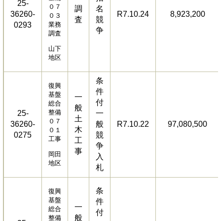
25-
０７
調
名
36260-
R7.10.24
8,923,200
０３
査
競
0293
業務
争
調査
山下
地区
条
復興
件
基盤
一
付
総合
般
整備
25-
一
土
０７
36260-
般
R7.10.22
97,080,500
木
０１
0275
競
工事
工
争
事
岡田
入
地区
札
条
復興
基盤
件
一
総合
付
般
整備