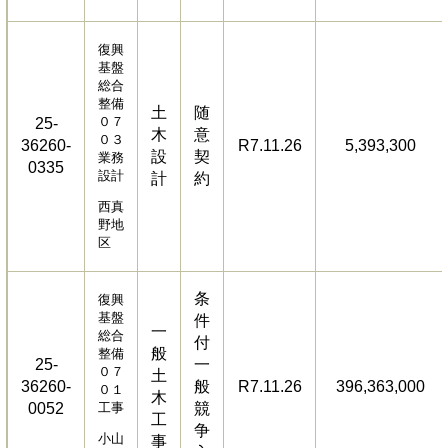
復興
基盤
総合
整備
土
随
０７
25-
木
意
０３
36260-
R7.11.26
5,393,300
設
契
業務
0335
設計
計
約
西真
野地
区
条
復興
基盤
件
一
総合
付
般
整備
25-
一
０７
土
36260-
般
R7.11.26
396,363,000
０１
木
0052
工事
競
工
争
小山
事