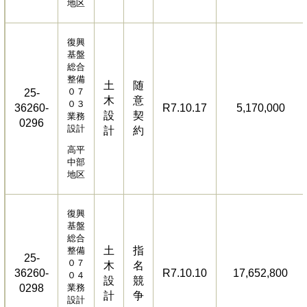
地区
復興
基盤
総合
整備
土
随
０７
25-
木
意
０３
36260-
R7.10.17
5,170,000
設
契
業務
0296
設計
計
約
高平
中部
地区
復興
基盤
総合
土
指
整備
25-
０７
木
名
36260-
R7.10.10
17,652,800
０４
設
競
0298
業務
計
争
設計