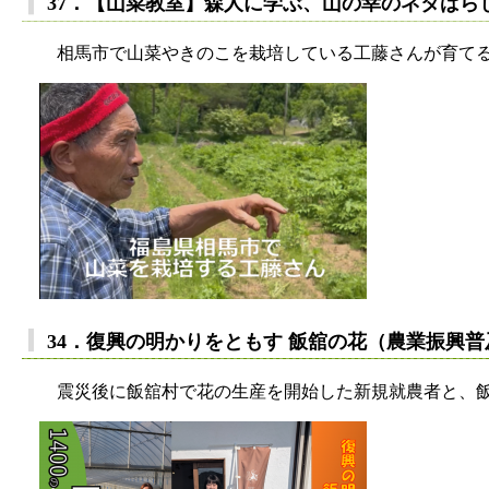
37．【山菜教室】森人に学ぶ、山の幸のネタばら
相馬市で山菜やきのこを栽培している工藤さんが育てる
34．復興の明かりをともす 飯舘の花（農業振興普
震災後に飯舘村で花の生産を開始した新規就農者と、飯