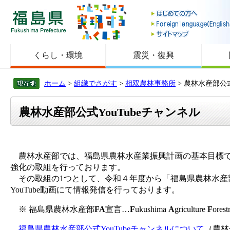
福島県
くらし・環境
震災・復興
ホーム
>
組織でさがす
>
相双農林事務所
> 農林水産部公式
農林水産部公式YouTubeチャンネル
農林水産部では、福島県農林水産業振興計画の基本目標で
強化の取組を行っております。
その取組の1つとして、令和４年度から「福島県農林水産
YouTube動画にて情報発信を行っております。
※ 福島県農林水産部
FA
宣言…
F
ukushima
A
griculture
F
orest
福島県農林水産部公式YouTubeチャンネルについて
（農林