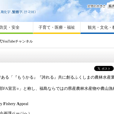
文字
はじめての方へ
Foreign language
サイトマップ
防災・安全
子育て・医療・福祉
観光・文化・
YouTubeチャンネル
ある「『もうかる』『誇れる』共に創るふくしまの農林水産業
部FA宣言
」と称し、福島ならではの県産農林水産物や農山漁
※
ry
F
ishery
A
ppeal
企画課ページへ）​