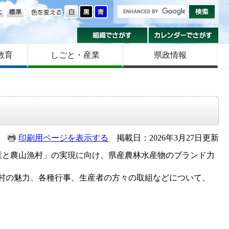
の大きさ
色を変える
組織でさがす
カ
教育
しごと・産業
県政情報
印刷用ページを表示する
掲載日：2026年3月27日更新
と農山漁村」の実現に向け、県産農林水産物のブランド力
村の魅力、各種行事、生産者の方々の取組などについて、