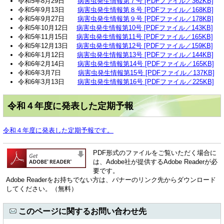
令和5年8月29日
病害虫発生情報第７号 [PDFファイル／362KB]
令和5年9月13日
病害虫発生情報第８号 [PDFファイル／168KB]
令和5年9月27日
病害虫発生情報第９号 [PDFファイル／178KB]
令和5年10月12日
病害虫発生情報第10号 [PDFファイル／143KB]
令和5年11月15日
病害虫発生情報第11号 [PDFファイル／165KB]
令和5年12月13日
病害虫発生情報第12号 [PDFファイル／159KB]
令和6年1月12日
病害虫発生情報第13号 [PDFファイル／144KB]
令和6年2月14日
病害虫発生情報第14号 [PDFファイル／165KB]
令和6年3月7日
病害虫発生情報第15号 [PDFファイル／137KB]
令和6年3月13日
病害虫発生情報第16号 [PDFファイル／225KB]
令和４年度に発表した定期予報
令和４年度に発表した定期予報です。
PDF形式のファイルをご覧いただく場合に
は、Adobe社が提供するAdobe Readerが必
要です。
Adobe Readerをお持ちでない方は、バナーのリンク先からダウンロード
してください。（無料）
このページに関するお問い合わせ先