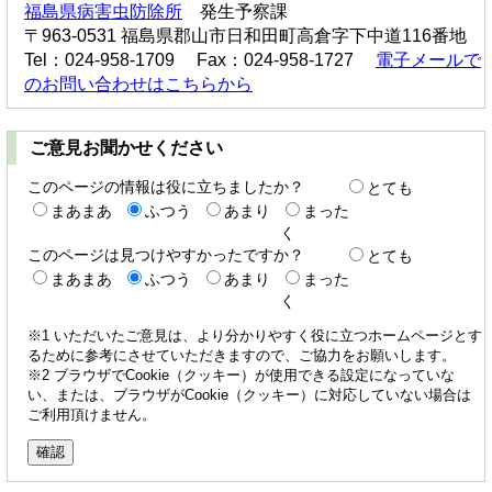
福島県病害虫防除所
発生予察課
〒963-0531 福島県郡山市日和田町高倉字下中道116番地
Tel：024-958-1709 Fax：024-958-1727
電子メールで
のお問い合わせはこちらから
ご意見お聞かせください
このページの情報は役に立ちましたか？
とても
まあまあ
ふつう
あまり
まった
く
このページは見つけやすかったですか？
とても
まあまあ
ふつう
あまり
まった
く
※1 いただいたご意見は、より分かりやすく役に立つホームページとす
るために参考にさせていただきますので、ご協力をお願いします。
※2 ブラウザでCookie（クッキー）が使用できる設定になっていな
い、または、ブラウザがCookie（クッキー）に対応していない場合は
ご利用頂けません。