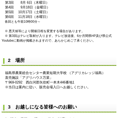
第3回 8月 6日（木曜日）
第4回 9月18日（金曜日）
第5回 10月17日（土曜日）
第6回 11月18日（水曜日）
各回とも午前10時00分～
※ 悪天候等により開催日程を変更する場合があります。
※ 第3回はテレビ取材が入ります。テレビ放送後、6か月間県HP及び県公式
Youtubeに動画が掲載されますので、あらかじめご了承ください。
2 場所
福島県農業総合センター農業短期大学校 （アグリカレッジ福島）
直売施設「アグリハウス万菜」
〒969‐0292 西白河郡矢吹町一本木446番地1
※当日は案内に従い、販売会場入口へお越しください。
3 お越しになる皆様へのお願い