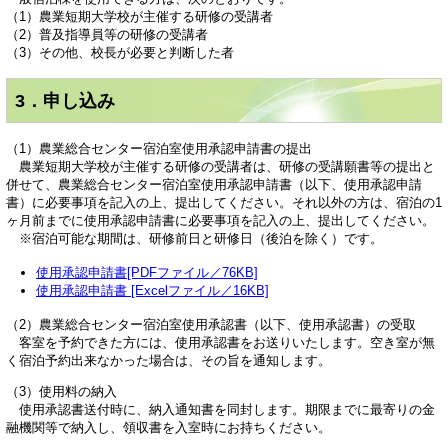
（1）農業短期大学校が主催する研修の受講者
（2）普及指導員等の研修の受講者
（3）その他、校長が必要と判断した者
3．申し込み
（1）農業総合センター宿泊室使用承認申請書の提出
農業短期大学校が主催する研修の受講者は、研修の受講願書等の提出と
併せて、農業総合センター宿泊室使用承認申請書（以下、使用承認申請
書）に必要事項を記入の上、提出してください。それ以外の方は、宿泊の1
ヶ月前までに使用承認申請書に必要事項を記入の上、提出してください。
※宿泊可能な期間は、研修前日と研修日（後泊を除く）です。
使用承認申請書[PDFファイル／76KB]
使用承認申請書 [Excelファイル／16KB]
（2）農業総合センター宿泊室使用承認書（以下、使用承認書）の受取
客室を予約できた方には、使用承認書をお送りいたします。空き室が無
く宿泊予約出来なかった場合は、その旨を通知します。
（3）使用料の納入
使用承認書送付時に、納入通知書を同封します。期限までに最寄りの金
融機関等で納入し、領収書を入室時にお持ちください。