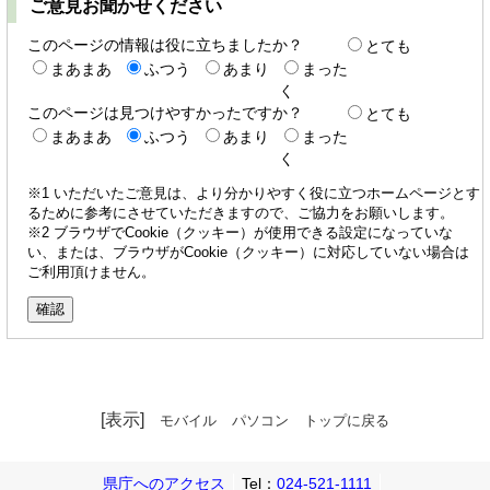
ご意見お聞かせください
このページの情報は役に立ちましたか？
とても
まあまあ
ふつう
あまり
まった
く
このページは見つけやすかったですか？
とても
まあまあ
ふつう
あまり
まった
く
※1 いただいたご意見は、より分かりやすく役に立つホームページとす
るために参考にさせていただきますので、ご協力をお願いします。
※2 ブラウザでCookie（クッキー）が使用できる設定になっていな
い、または、ブラウザがCookie（クッキー）に対応していない場合は
ご利用頂けません。
[表示]
モバイル
パソコン
トップに戻る
県庁へのアクセス
Tel：
024-521-1111