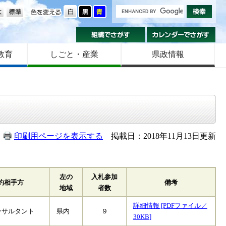
の大きさ
色を変える
組織でさがす
カ
教育
しごと・産業
県政情報
印刷用ページを表示する
掲載日：2018年11月13日更新
左の
入札参加
約相手方
備考
地域
者数
詳細情報 [PDFファイル／
ンサルタント
県内
９
30KB]