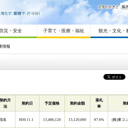
文字
はじめての方へ
Foreign language
サイトマップ
防災・安全
子育て・医療・福祉
観光・文化・
果情報
契約方
落札
契約日
予定価格
契約金額
契
法
率
指名
H30.11.1
15,486,120
15,120,000
97.6%
(株)東コ