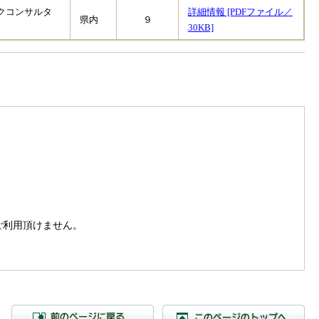
クコンサルタ
詳細情報 [PDFファイル／
県内
９
30KB]
。
はご利用頂けません。
前のページに戻る
こ