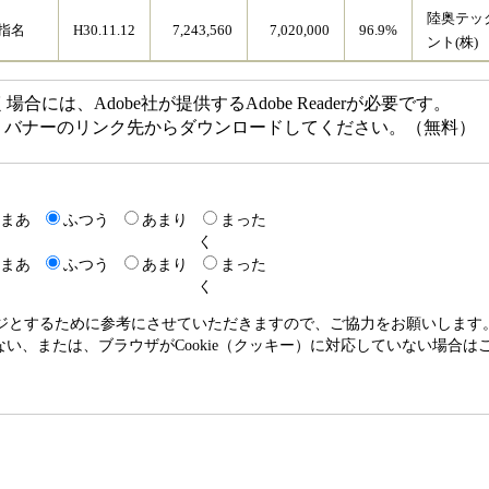
陸奥テッ
指名
H30.11.12
7,243,560
7,020,000
96.9%
ント(株)
には、Adobe社が提供するAdobe Readerが必要です。
ない方は、バナーのリンク先からダウンロードしてください。（無料）
まあ
ふつう
あまり
まった
く
まあ
ふつう
あまり
まった
く
ージとするために参考にさせていただきますので、ご協力をお願いします
いない、または、ブラウザがCookie（クッキー）に対応していない場合