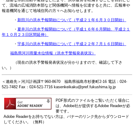
て、流域の広域消防本部など関係機関へ情報を伝達すると共に、広報車や
報道機関を通じて地域住民の方々へお知らせします。
・
新田川の洪水予報開始について（平成２１年６月３０日開始）
・
夏井川の洪水予報開始について（平成１６年６月開始、平成２１
年１０月２３日区間延伸）
・
宇多川の洪水予報開始について（平成２２年７月１６日開始）
福島県河川雨量水位情報（洪水予警報発表状況）
（現在の洪水予警報発表状況が分かりますので、確認して下さ
い。）
＜連絡先＞河川計画課〒960-8670 福島県福島市杉妻町2-16 電話：024-
521-7482 Fax：024-521-7716 kasenkeikaku@pref.fukushima.lg.jp
PDF形式のファイルをご覧いただく場合に
は、Adobe社が提供するAdobe Readerが必
要です。
Adobe Readerをお持ちでない方は、バナーのリンク先からダウンロード
してください。（無料）