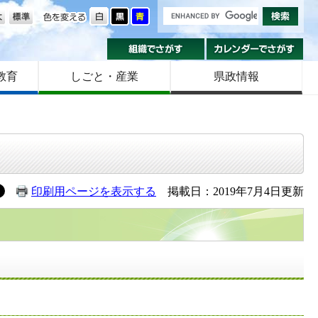
の大きさ
色を変える
組織でさがす
カ
教育
しごと・産業
県政情報
印刷用ページを表示する
掲載日：2019年7月4日更新