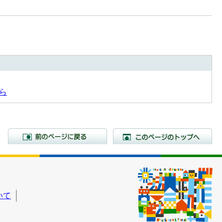
ら
前のページに戻る
こ
いて