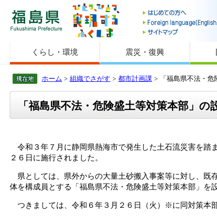
福島県
くらし・環境
震災・復興
ホーム
>
組織でさがす
>
都市計画課
> 「福島県不法・
「福島県不法・危険盛土等対策本部」の
令和３年７月に静岡県熱海市で発生した土石流災害を踏ま
２６日に施行されました。
県としては、県外からの大量土砂搬入事案等に対し、既存
体を構成員とする「福島県不法・危険盛土等対策本部」を
つきましては、令和６年３月２６日（火）※に同対策本部