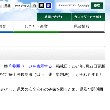
の大きさ
色を変える
組織でさがす
カ
教育
しごと・産業
県政情報
印刷用ページを表示する
掲載日：2024年3月22日更新
特定盛土等規制法（以下、盛土規制法）」が令和５年５月
のとし、県民の安全安心の確保を図るため、県及び関係団
。