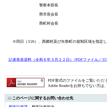
警察本部長
県市長会長
県町村会長
※同日（3/26）、西郷村及び矢祭町の規制区域を指定
記者発表資料（令和６年３月２２日） [PDFファイル／357
PDF形式のファイルをご覧いただく場合
Adobe Readerをお持ちで
このページに関するお問い合わせ先
都市計画課
都市計画担当