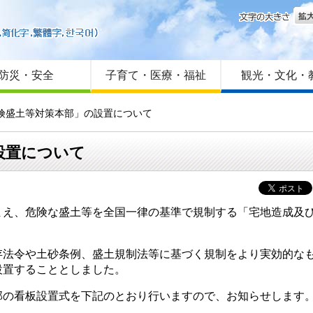
文字
はじめての方へ
Foreign language
サイトマップ
防災・安全
子育て・医療・福祉
観光・文化・
危険盛土等対策本部」の設置について
設置について
え、危険な盛土等を全国一律の基準で規制する「宅地造成及び
法令や土砂条例、盛土規制法等に基づく規制をより実効的なも
設置することとしました。
の看板設置式を下記のとおり行いますので、お知らせします