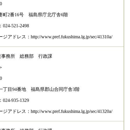
0
妻町2番16号 福島県庁北庁舎6階
4-521-2498
レス：http://www.pref.fukushima.lg.jp/sec/41310a/
設事務所 総務部 行政課
＞
0
一丁目94番地 福島県郡山合同庁舎3階
4-935-1329
レス：http://www.pref.fukushima.lg.jp/sec/41320a/