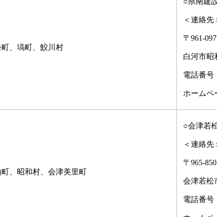
○県南建
＜連絡先
〒961-097
祭町、塙町、鮫川村
白河市昭
電話番号：02
ホームページアド
○会津若
＜連絡先
〒965-850
山町、昭和村、会津美里町
会津若松
電話番号：02