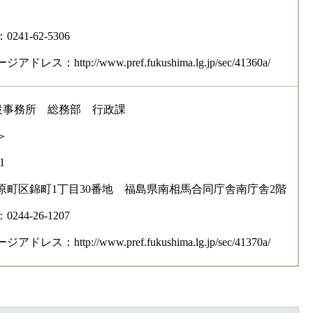
41-62-5306
レス：http://www.pref.fukushima.lg.jp/sec/41360a/
設事務所 総務部 行政課
＞
1
原町区錦町1丁目30番地 福島県南相馬合同庁舎南庁舎2階
44-26-1207
レス：http://www.pref.fukushima.lg.jp/sec/41370a/