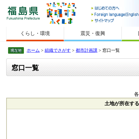
福島県
くらし・環境
震災・復興
ホーム
>
組織でさがす
>
都市計画課
> 窓口一覧
窓口一覧
各
土地が所在す