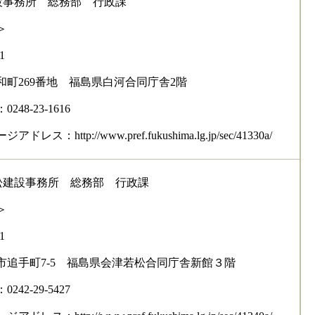
設事務所 総務部 行政課
＞
1
和町269番地 福島県白河合同庁舎2階
48-23-1616
レス：http://www.pref.fukushima.lg.jp/sec/41330a/
松建設事務所 総務部 行政課
＞
1
市追手町7-5 福島県会津若松合同庁舎新館３階
42-29-5427