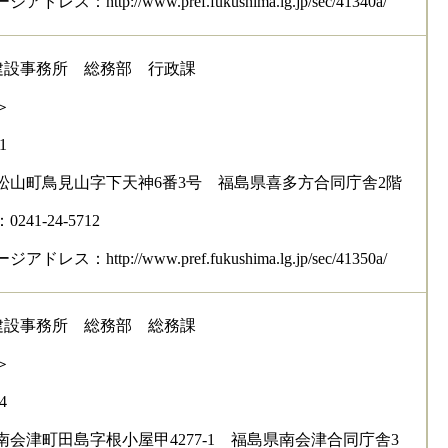
レス：http://www.pref.fukushima.lg.jp/sec/41340a/
建設事務所 総務部 行政課
＞
1
松山町鳥見山字下天神6番3号 福島県喜多方合同庁舎2階
41-24-5712
レス：http://www.pref.fukushima.lg.jp/sec/41350a/
建設事務所 総務部 総務課
＞
4
南会津町田島字根小屋甲4277-1 福島県南会津合同庁舎3