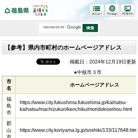
福島県
【参考】県内市町村のホームページアドレス
掲載日：2024年12月19日更新
●中核市３市
市
ホームページアドレス
名
福
https://www.city.fukushima.fukushima.jp/kaihatsu-
島
kaihatsu/machizukuri/kenchiku/moridokiseihou.html
市
郡
山
https://www.city.koriyama.lg.jp/soshiki/133/117648.htm
市