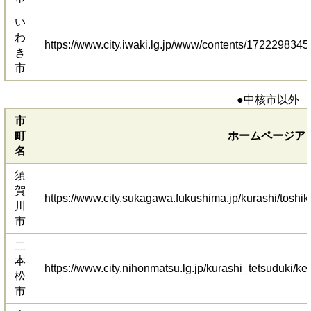
い
わ
https://www.city.iwaki.lg.jp/www/contents/1722298345
き
市
●中核市以外
市
町
ホームページア
名
須
賀
https://www.city.sukagawa.fukushima.jp/kurashi/tosh
川
市
二
本
https://www.city.nihonmatsu.lg.jp/kurashi_tetsuduki/
松
市