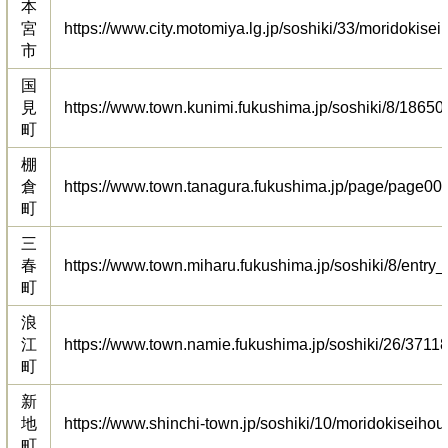
本
宮
https://www.city.motomiya.lg.jp/soshiki/33/moridokisei.
市
国
見
https://www.town.kunimi.fukushima.jp/soshiki/8/18650
町
棚
倉
https://www.town.tanagura.fukushima.jp/page/page00
町
三
春
https://www.town.miharu.fukushima.jp/soshiki/8/entry_
町
浪
江
https://www.town.namie.fukushima.jp/soshiki/26/37118
町
新
地
https://www.shinchi-town.jp/soshiki/10/moridokiseihou
町