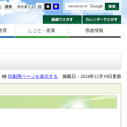
の大きさ
色を変える
組織でさがす
カ
教育
しごと・産業
県政情報
印刷用ページを表示する
掲載日：2024年12月19日更新