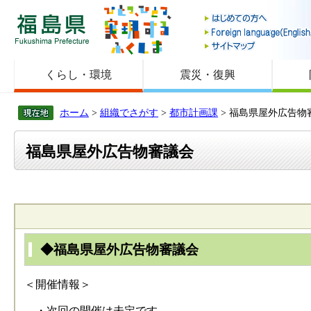
福島県
くらし・環境
震災・復興
ホーム
>
組織でさがす
>
都市計画課
> 福島県屋外広告物
福島県屋外広告物審議会
◆福島県屋外広告物審議会
＜開催情報＞
・次回の開催は未定です。