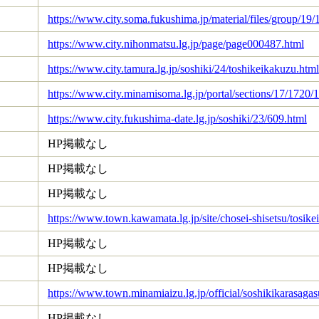
https://www.city.soma.fukushima.jp/material/files/group/19
https://www.city.nihonmatsu.lg.jp/page/page000487.html
https://www.city.tamura.lg.jp/soshiki/24/toshikeikakuzu.html
https://www.city.minamisoma.lg.jp/portal/sections/17/1720
https://www.city.fukushima-date.lg.jp/soshiki/23/609.html
HP掲載なし
HP掲載なし
HP掲載なし
https://www.town.kawamata.lg.jp/site/chosei-shisetsu/tosik
HP掲載なし
HP掲載なし
https://www.town.minamiaizu.lg.jp/official/soshikikarasag
HP掲載なし