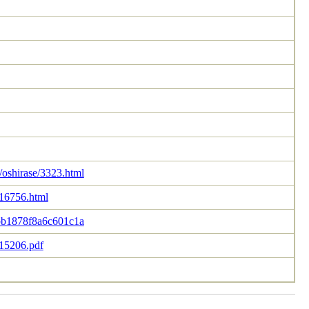
/oshirase/3323.html
/16756.html
5bb1878f8a6c601c1a
/15206.pdf