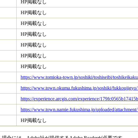
HP掲載なし
HP掲載なし
HP掲載なし
HP掲載なし
HP掲載なし
HP掲載なし
HP掲載なし
https://www.tomioka-town.jp/soshiki/toshiseibi/toshikeikaku
https://www.town.okuma.fukushima.jp/soshiki/fukkoujigyo
https://experience.arcgis.com/experience/179fc0565b1741
https://www.town.namie.fukushima.jp/uploaded/attachment
HP掲載なし
には、Adobe社が提供するAdobe Readerが必要です。