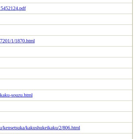
/15452124.pdf
/17201/1/1870.html
eikaku-souzu.html
asu/kensetsuka/kakushukeikaku/2/806.html