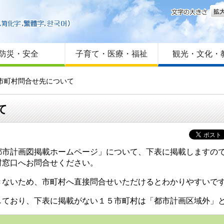
文字
はじめての方へ
Foreign language
サイトマップ
防災・安全
子育て・医療・福祉
観光・文化・
る市町村問合せ先について
て
都市計画図掲載ホームページ」について、下表に掲載しますの
村窓口へお問合せください。
きないため、市町村へ直接問合せいただけるとわかりやすいで
しており、下表に掲載がない１５市町村は「都市計画区域外」