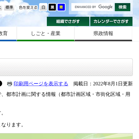
の大きさ
色を変える
組織でさがす
カ
教育
しごと・産業
県政情報
印刷用ページを表示する
掲載日：2022年8月1日更新
で、都市計画に関する情報（都市計画区域・市街化区域・用
す。
となります。