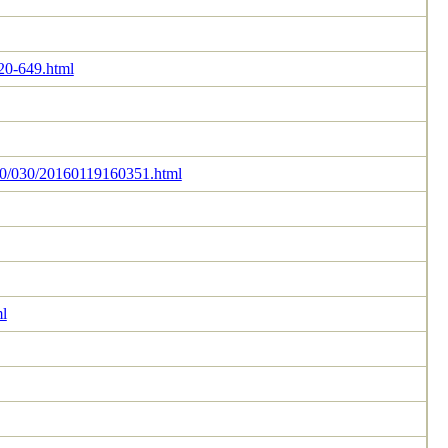
320-649.html
010/030/20160119160351.html
l