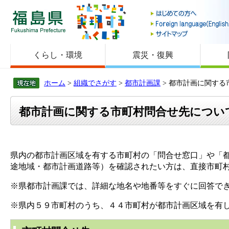
福島県
くらし・環境
震災・復興
ホーム
>
組織でさがす
>
都市計画課
> 都市計画に関す
都市計画に関する市町村問合せ先につい
県内の都市計画区域を有する市町村の「問合せ窓口」や「
途地域・都市計画道路等）を確認されたい方は、直接市町
※県都市計画課では、詳細な地名や地番等をすぐに回答で
※県内５９市町村のうち、４４市町村が都市計画区域を有