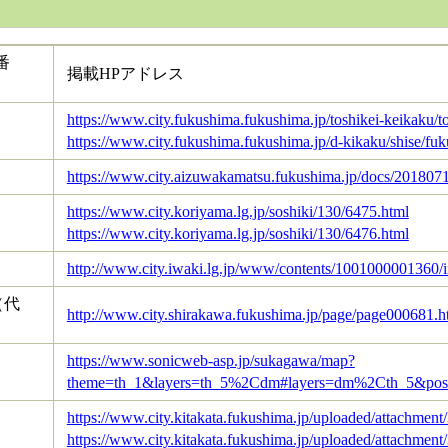
番
掲載HPアドレス
https://www.city.fukushima.fukushima.jp/toshikei-keikaku/
https://www.city.fukushima.fukushima.jp/d-kikaku/shise/f
https://www.city.aizuwakamatsu.fukushima.jp/docs/2018071
https://www.city.koriyama.lg.jp/soshiki/130/6475.html
https://www.city.koriyama.lg.jp/soshiki/130/6476.html
http://www.city.iwaki.lg.jp/www/contents/1001000001360/
1（代
http://www.city.shirakawa.fukushima.jp/page/page000681.h
https://www.sonicweb-asp.jp/sukagawa/map?
theme=th_1&layers=th_5%2Cdm#layers=dm%2Cth_5&pos
https://www.city.kitakata.fukushima.jp/uploaded/attachment
https://www.city.kitakata.fukushima.jp/uploaded/attachment