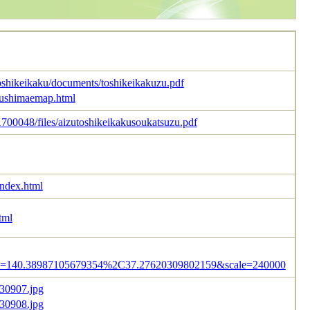
toshikeikaku/documents/toshikeikakuzu.pdf
ukushimaemap.html
700048/files/aizutoshikeikakusoukatsuzu.pdf
index.html
tml
=140.38987105679354%2C37.27620309802159&scale=240000
/30907.jpg
/30908.jpg