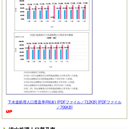
下水道処理人口普及率(R6末) [PDFファイル／712KB] [PDFファイル
／706KB]