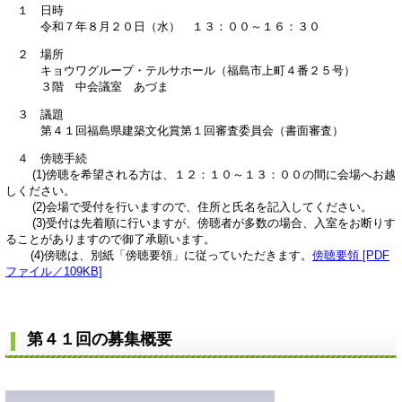
１ 日時
令和７年８月２０日（水） １３：００～１６：３０
２ 場所
キョウワグループ・テルサホール（福島市上町４番２５号）
３階 中会議室 あづま
３ 議題
第４１回福島県建築文化賞第１回審査委員会（書面審査）
４ 傍聴手続
(1)傍聴を希望される方は、１２：１０～１３：００の間に会場へお越
しください。
(2)会場で受付を行いますので、住所と氏名を記入してください。
(3)受付は先着順に行いますが、傍聴者が多数の場合、入室をお断りす
ることがありますので御了承願います。
(4)傍聴は、別紙「傍聴要領」に従っていただきます。
傍聴要領 [PDF
ファイル／109KB]
第４１回の募集概要