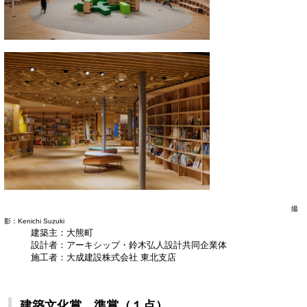
撮
影：Kenichi Suzuki
建築主：大熊町
設計者：アーキシップ・鈴木弘人設計共同企業体
​ 施工者：大成建設株式会社 東北支店
建築文化賞 準賞（１点）