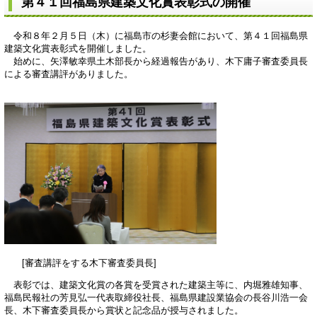
第４１回福島県建築文化賞表彰式の開催
令和８年２月５日（木）に福島市の杉妻会館において、第４１回福島県
建築文化賞表彰式を開催しました。
始めに、矢澤敏幸県土木部長から経過報告があり、木下庸子審査委員長
による審査講評がありました。
[審査講評をする木下審査委員長]
表彰では、建築文化賞の各賞を受賞された建築主等に、内堀雅雄知事、
福島民報社の芳見弘一代表取締役社長、福島県建設業協会の長谷川浩一会
長、木下審査委員長から賞状と記念品が授与されました。