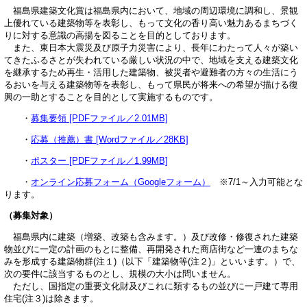
福島県建築文化賞は福島県内において、地域の周辺環境に調和し、景観
上優れている建築物等を表彰し、もって文化の香り高い魅力あるまちづく
りに対する意識の高揚を図ることを目的としております。
また、東日本大震災及び原子力災害により、長年にわたって人々が築い
てきたふるさとが失われている厳しい状況の中で、地域を支える建築文化
を継承するため再生・活用した建築物、被災者や避難者の方々の生活にう
るおいを与える建築物等を表彰し、もって県民が将来への希望が描ける復
興の一助とすることを目的として実施するものです。
・
募集要領 [PDFファイル／2.01MB]
・
応募（推薦）書 [Wordファイル／28KB]
・
ポスター [PDFファイル／1.99MB]
・
オンライン応募フォーム（Googleフォーム）
※7/1～入力可能とな
ります。
（募集対象）
福島県内に建築（増築、改築も含みます。）及び改修・修復された建築
物並びに一定の計画のもとに整備、再開発された商店街など一連のまちな
みを形成する建築物群(注１)（以下「建築物等(注２)」といいます。）で、
次の要件に該当するものとし、規模の大小は問いません。
ただし、国指定の重要文化財及びこれに類するもの並びに一戸建て専用
住宅(注３)は除きます。