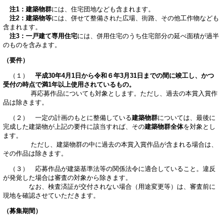
注
1
：建築物群
には、住宅団地なども含まれます。
注
2
：建築物等
には、併せて整備された広場、街路、その他工作物なども
含まれます。
注
3
：一戸建て専用住宅
には、併用住宅のうち住宅部分の延べ面積が過半
のものを含みます。
（要件）
（１）
平成30年4月1日から令和６年3月31日までの間に竣工し、かつ
受付の時点で満1年以上使用されているもの。
再応募作品についても対象とします。ただし、過去の本賞入賞作
品は除きます。
（２） 一定の計画のもとに整備している
建築物群
については、最後に
完成した建築物が上記の要件に該当すれば、その
建築物群全体
を対象とし
ます。
ただし、建築物群の中に過去の本賞入賞作品が含まれる場合は、
その作品は除きます。
（３） 応募作品が建築基準法等の関係法令に適合していること。違反
が発覚した場合は審査の対象から除きます。
なお、検査済証が交付されない場合（用途変更等）は、審査前に
現地を確認させていただきます。
（募集期間）