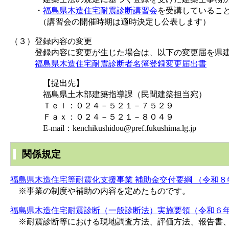
・
福島県木造住宅耐震診断講習会
を受講しているこ
（講習会の開催時期は適時決定し公表します）
（３）登録内容の変更
登録内容に変更が生じた場合は、以下の変更届を県建
福島県木造住宅耐震診断者名簿登録変更届出書
【提出先】
福島県土木部建築指導課（民間建築担当宛）
Ｔｅｌ：０２４－５２１－７５２９
Ｆａｘ：０２４－５２１－８０４９
E-mail：
kenchikushidou@pref.fukushima.lg.jp
関係規定
福島県木造住宅等耐震化支援事業 補助金交付要綱 （令和
※事業の制度や補助の内容を定めたものです。
福島県木造住宅耐震診断（一般診断法）実施要領（令和６
※耐震診断等における現地調査方法、評価方法、報告書、