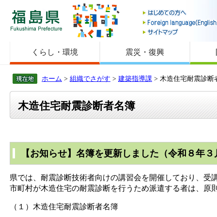
福島県
くらし・環境
震災・復興
ホーム
>
組織でさがす
>
建築指導課
> 木造住宅耐震診断
木造住宅耐震診断者名簿
【お知らせ】名簿を更新しました（令和８年３
県では、耐震診断技術者向けの講習会を開催しており、受
市町村が木造住宅の耐震診断を行うため派遣する者は、原
（１）木造住宅耐震診断者名簿