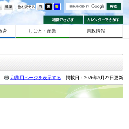
の大きさ
色を変える
組織でさがす
カ
教育
しごと・産業
県政情報
印刷用ページを表示する
掲載日：2026年5月27日更新