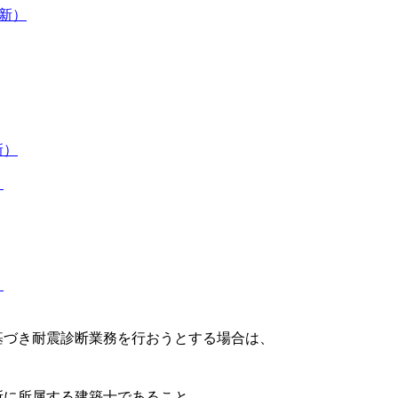
新）
新）
）
）
き耐震診断業務を行おうとする場合は、
。
に所属する建築士であること