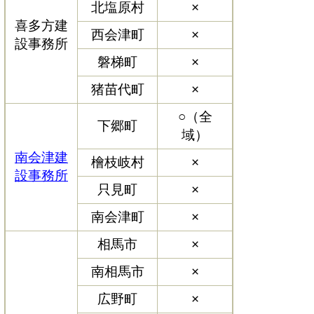
北塩原村
×
喜多方建
西会津町
×
設事務所
磐梯町
×
猪苗代町
×
○（全
下郷町
域）
南会津建
檜枝岐村
×
設事務所
只見町
×
南会津町
×
相馬市
×
南相馬市
×
広野町
×