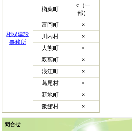
○（一
楢葉町
部）
富岡町
×
相双建設
川内村
×
事務所
大熊町
×
双葉町
×
浪江町
×
葛尾村
×
新地町
×
飯館村
×
問合せ