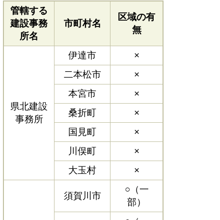
管轄する
区域の有
建設事務
市町村名
無
所名
伊達市
×
二本松市
×
本宮市
×
県北建設
桑折町
×
事務所
国見町
×
川俣町
×
大玉村
×
○（一
須賀川市
部）