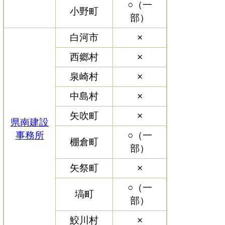
○（一
小野町
部）
白河市
×
西郷村
×
泉崎村
×
中島村
×
矢吹町
×
県南建設
事務所
○（一
棚倉町
部）
矢祭町
×
○（一
塙町
部）
鮫川村
×