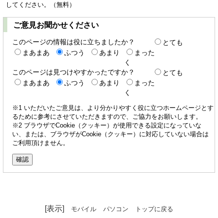
してください。（無料）
ご意見お聞かせください
このページの情報は役に立ちましたか？
とても
まあまあ
ふつう
あまり
まった
く
このページは見つけやすかったですか？
とても
まあまあ
ふつう
あまり
まった
く
※1 いただいたご意見は、より分かりやすく役に立つホームページとす
るために参考にさせていただきますので、ご協力をお願いします。
※2 ブラウザでCookie（クッキー）が使用できる設定になっていな
い、または、ブラウザがCookie（クッキー）に対応していない場合は
ご利用頂けません。
[表示]
モバイル
パソコン
トップに戻る