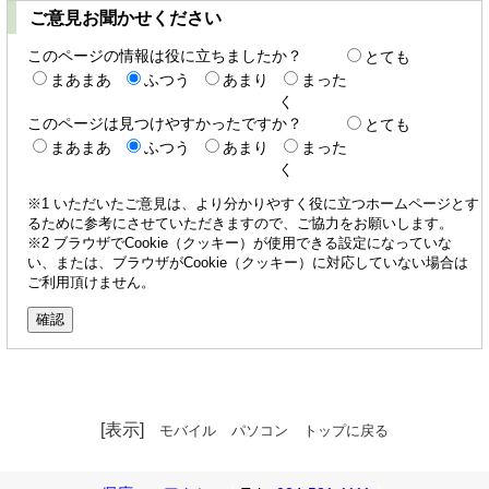
ご意見お聞かせください
このページの情報は役に立ちましたか？
とても
まあまあ
ふつう
あまり
まった
く
このページは見つけやすかったですか？
とても
まあまあ
ふつう
あまり
まった
く
※1 いただいたご意見は、より分かりやすく役に立つホームページとす
るために参考にさせていただきますので、ご協力をお願いします。
※2 ブラウザでCookie（クッキー）が使用できる設定になっていな
い、または、ブラウザがCookie（クッキー）に対応していない場合は
ご利用頂けません。
[表示]
モバイル
パソコン
トップに戻る