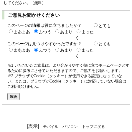
してください。（無料）
ご意見お聞かせください
このページの情報は役に立ちましたか？
とても
まあまあ
ふつう
あまり
まった
く
このページは見つけやすかったですか？
とても
まあまあ
ふつう
あまり
まった
く
※1 いただいたご意見は、より分かりやすく役に立つホームページとす
るために参考にさせていただきますので、ご協力をお願いします。
※2 ブラウザでCookie（クッキー）が使用できる設定になっていな
い、または、ブラウザがCookie（クッキー）に対応していない場合は
ご利用頂けません。
[表示]
モバイル
パソコン
トップに戻る