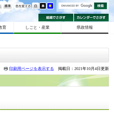
の大きさ
色を変える
組織でさがす
カ
教育
しごと・産業
県政情報
印刷用ページを表示する
掲載日：2021年10月4日更新