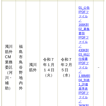
01_公告
[PDFフ
ァイル
／
166KB]
02_募集
要領
[PDFフ
ァイル
／
濁川
福
430KB]
筋外
島
03_特記
CM
市
仕様書
令和７
令和７
業務
鳥
[PDFフ
濁川
年１月
年２月
委託
谷
ァイル
－
筋外
１４日
５日
／
（河
野
（火）
（水）
1.88MB]
川・
地
04_別表
補
内
1_評価
助）
外
基準表
[PDFフ
ァイル
／
360KB]