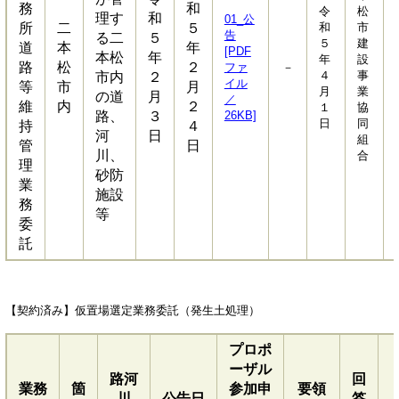
務
和
令
松
理す
和
01_公
所
二
５
和
市
告
る二
５
５
建
道
本
年
[PDF
本松
年
年
設
路
松
２
ファ
－
４
事
市内
２
イル
等
市
月
月
業
の道
月
／
維
内
２
１
協
路、
３
26KB]
日
同
持
４
河
日
組
管
日
川、
合
理
砂防
業
施設
務
等
委
託
【契約済み】仮置場選定業務委託（発生土処理）
プロポ
ーザル
路河
回
業務
箇
参加申
要領
川
公告日
答