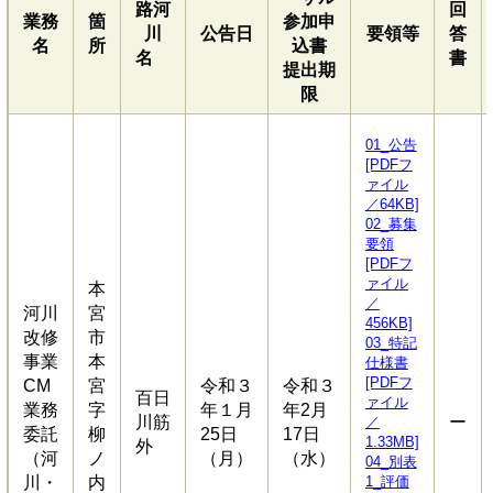
路河
回
業務
箇
参加申
川
公告日
要領等
答
名
所
込書
名
書
提出期
限
01_公告
[PDFフ
ァイル
／64KB]
02_募集
要領
[PDFフ
ァイル
本
／
河川
宮
456KB]
改修
市
03_特記
事業
本
仕様書
[PDFフ
CM
宮
令和３
令和３
百日
ァイル
業務
字
年１月
年2月
川筋
ー
／
委託
柳
25日
17日
1.33MB]
外
（河
ノ
（月）
（水）
04_別表
川・
内
1_評価