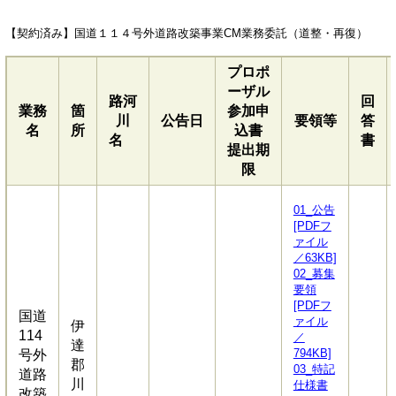
【契約済み】国道１１４号外道路改築事業CM業務委託（道整・再復）
プロポ
ーザル
路河
回
業務
箇
参加申
川
公告日
要領等
答
名
所
込書
名
書
提出期
限
01_公告
[PDFフ
ァイル
／63KB]
02_募集
要領
[PDFフ
国道
ァイル
伊
114
／
達
794KB]
号外
郡
03_特記
道路
川
仕様書
改築