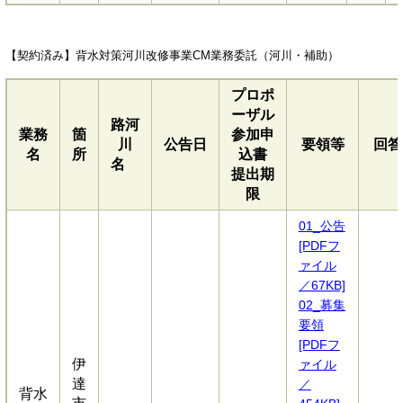
【契約済み】背水対策河川改修事業CM業務委託（河川・補助）
プロポ
ーザル
路河
業務
箇
参加申
川
公告日
要領等
回答
名
所
込書
名
提出期
限
01_公告
[PDFフ
ァイル
／67KB]
02_募集
要領
[PDFフ
伊
ァイル
達
／
背水