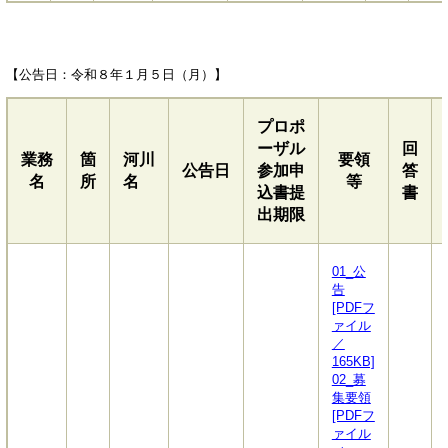
【公告日：令和８年１月５日（月）】
プロポ
ーザル
回
業務
箇
河川
要領
公告日
参加申
答
名
所
名
等
込書提
書
出期限
01_公
告
[PDFフ
ァイル
／
165KB]
02_募
集要領
[PDFフ
ァイル