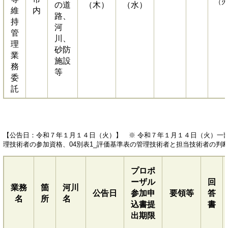
（火
の道
（木）
（水）
維
内
路、
持
河
管
川、
理
砂防
業
施設
務
等
委
託
【公告日：令和７年１月１４日（火）】 ※ 令和７年１月１４日（火）一部
理技術者の参加資格、04別表1_評価基準表の管理技術者と担当技術者の判
プロポ
ーザル
回
業務
箇
河川
公告日
参加申
要領等
答
名
所
名
込書提
書
出期限