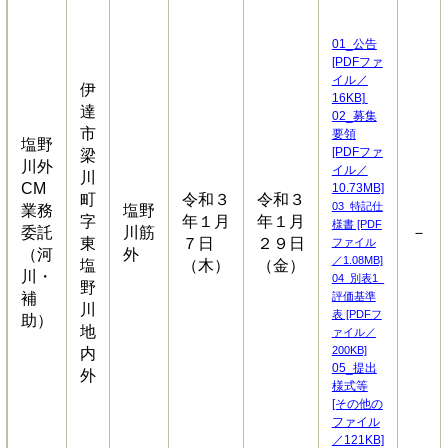
01_公告
[PDFファ
イル／
伊
16KB]
達
02_募集
市
要領
塩野
[PDFファ
梁
川外
イル／
川
CM
10.73MB]
町
令和３
令和３
03_特記仕
業務
塩野
字
年１月
年１月
様書 [PDF
委託
川筋
－
東
７日
２９日
ファイル
（河
外
／1.08MB]
塩
（木）
（金）
川・
04_別表1_
野
補
評価基準
川
表 [PDFフ
助）
地
ァイル／
200KB]
内
05_提出
外
様式等
[その他の
ファイル
／121KB]