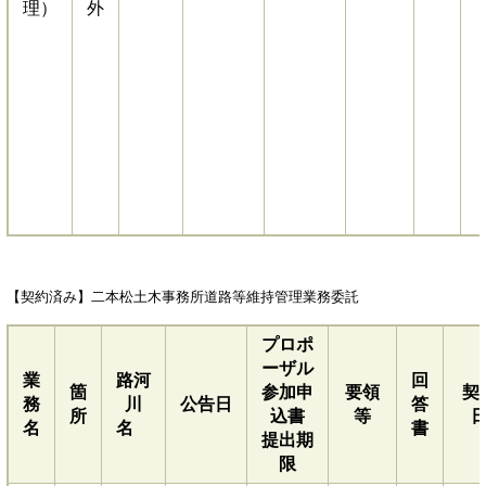
理）
外
【契約済み】二本松土木事務所道路等維持管理業務委託
プロポ
ーザル
業
路河
回
箇
参加申
要領
契
務
川
公告日
答
所
込書
等
名
名
書
提出期
限