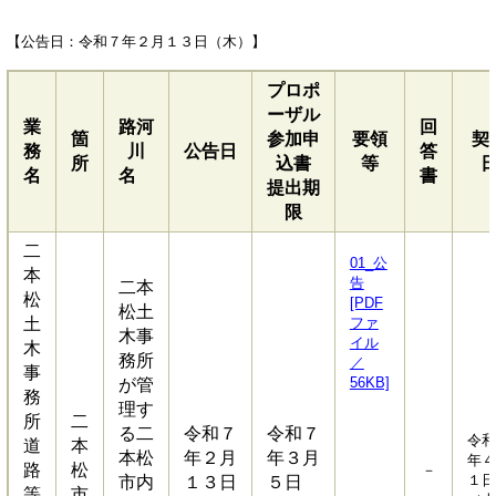
【公告日：令和７年２月１３日（木）】
プロポ
ーザル
業
路河
回
箇
参加申
要領
契
務
川
公告日
答
所
込書
等
名
名
書
提出期
限
二
01_公
本
告
二本
松
[PDF
松土
土
ファ
木事
イル
木
務所
／
事
56KB]
が管
務
理す
所
二
る二
令和７
令和７
令和
道
本
本松
年２月
年３月
年４
路
松
－
１日
市内
１３日
５日
等
市