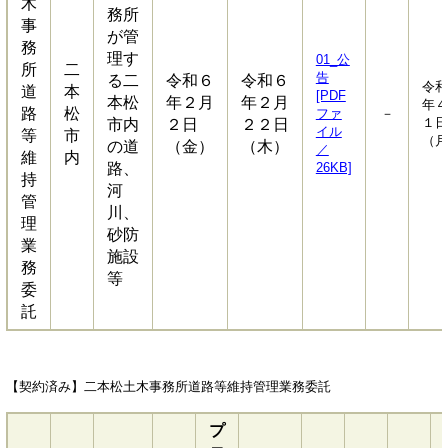
木
務所
事
が管
務
理す
01_公
所
二
告
る二
令和６
令和６
令和
道
本
[PDF
本松
年２月
年２月
年４
路
松
ファ
－
１日
市内
２日
２２日
イル
等
市
（月
の道
（金）
（木）
／
維
内
路、
26KB]
持
河
管
川、
理
砂防
業
施設
務
等
委
託
【契約済み】二本松土木事務所道路等維持管理業務委託
プ