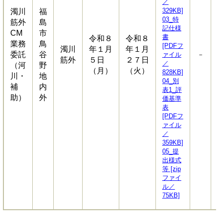
／
329KB]
濁川
福
03_特
筋外
島
記仕様
CM
市
書
令和８
令和８
業務
鳥
[PDFフ
濁川
年１月
年１月
委託
谷
ァイル
－
筋外
５日
２７日
／
（河
野
（月）
（火）
828KB]
川・
地
04_別
補
内
表1_評
助）
外
価基準
表
[PDFフ
ァイル
／
359KB]
05_提
出様式
等 [zip
ファイ
ル／
75KB]