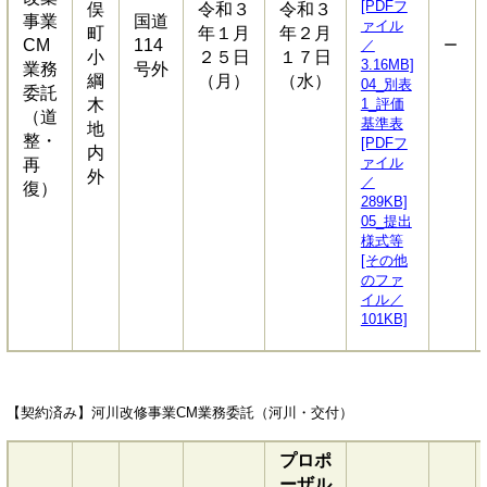
[PDFフ
俣
令和３
令和３
事業
国道
ァイル
町
年１月
年２月
CM
114
／
ー
小
２５日
１７日
3.16MB]
業務
号外
綱
（月）
（水）
04_別表
委託
木
1_評価
（道
基準表
地
整・
[PDFフ
内
ァイル
再
外
／
復）
289KB]
05_提出
様式等
[その他
のファ
イル／
101KB]
【契約済み】河川改修事業CM業務委託（河川・交付）
プロポ
ーザル