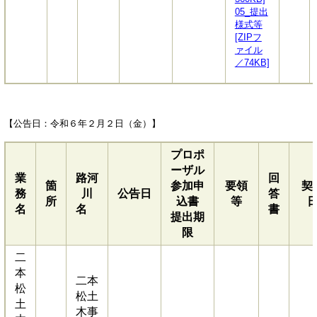
05_提出
様式等
[ZIPフ
ァイル
／74KB]
【公告日：令和６年２月２日（金）】
プロポ
ーザル
業
路河
回
箇
参加申
要領
契
務
川
公告日
答
所
込書
等
名
名
書
提出期
限
二
本
二本
松
松土
土
木事