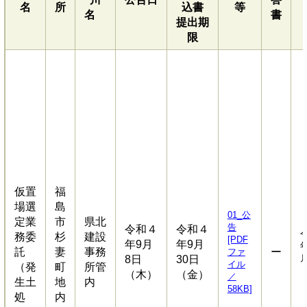
名
所
込書
等
名
書
提出期
限
仮置
福
場選
島
01_公
定業
市
県北
告
令和４
令和４
務委
杉
建設
[PDF
年9月
年9月
年
託
妻
事務
ー
ファ
8日
30日
イル
（発
町
所管
（木）
（金）
／
生土
地
内
58KB]
処
内