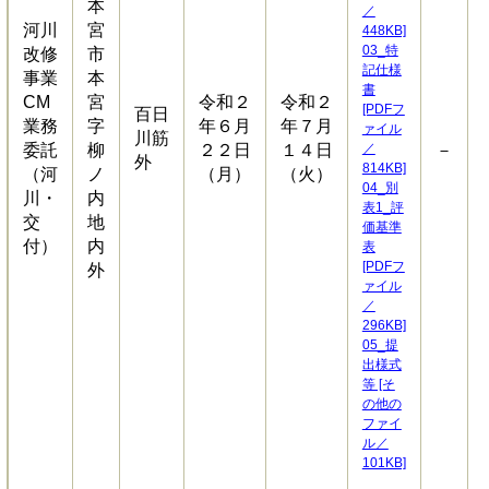
本
／
河川
宮
448KB]
03_特
改修
市
記仕様
事業
本
書
CM
宮
令和２
令和２
[PDFフ
百日
業務
字
年６月
年７月
ァイル
川筋
委託
柳
２２日
１４日
／
－
外
814KB]
（河
ノ
（月）
（火）
04_別
川・
内
表1_評
交
地
価基準
付）
内
表
[PDFフ
外
ァイル
／
296KB]
05_提
出様式
等 [そ
の他の
ファイ
ル／
101KB]