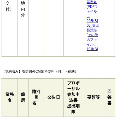
基準表
交
地
[PDFフ
付）
内
ァイル
外
／
295KB]
05_提出
様式等
[その他
のファ
イル／
101KB]
【契約済み】塩野川外CM業務委託（河川・補助）
プロポ
ーザル
路河
回
業務
箇
参加申
川
公告日
要領等
答
名
所
込書
名
書
提出期
限