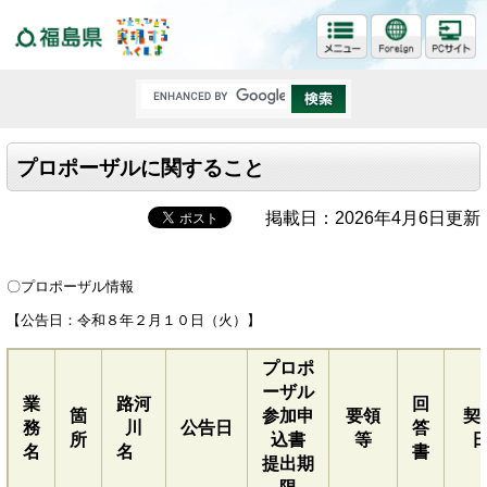
福島県
プロポーザルに関すること
掲載日：2026年4月6日更新
〇プロポーザル情報
【公告日：令和８年２月１０日（火）】
プロポ
ーザル
業
路河
回
箇
参加申
要領
契
務
川
公告日
答
所
込書
等
名
名
書
提出期