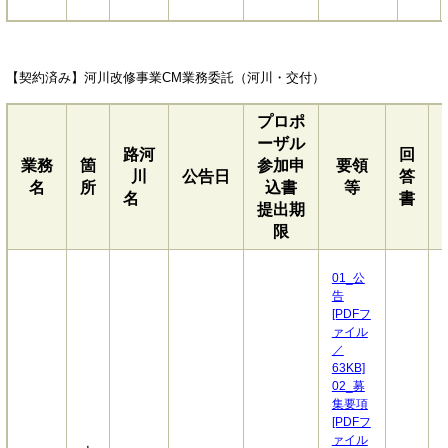
【契約済み】河川改修事業CM業務委託（河川・交付）
プロポ
ーザル
路河
回
業務
箇
参加申
要領
川
公告日
答
名
所
込書
等
名
書
提出期
限
01_公
告
[PDFフ
ァイル
／
63KB]
02_募
集要項
[PDFフ
ァイル