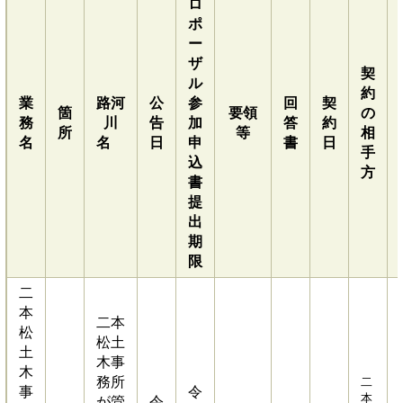
ロ
ポ
ー
ザ
契
ル
約
業
路河
公
参
回
契
箇
要領
の
務
川
告
加
答
約
所
等
相
名
名
日
申
書
日
手
込
方
書
提
出
期
限
二
本
二本
松
松土
土
木事
木
務所
二
事
令
本
が管
令