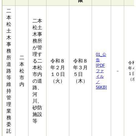
限
二
本
二本
松
松土
土
木事
木
務所
事
が管
務
理す
01_公
所
二
告
る二
令和８
令和８
令和
道
本
[PDF
本松
年２月
年３月
年４
路
松
ファ
－
１日
市内
１０日
５日
イル
等
市
（水
の道
（火）
（木）
／
維
内
路、
56KB]
持
河
管
川、
理
砂防
業
施設
務
等
委
託