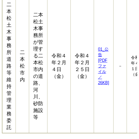
二
本
二本
松
松土
土
木事
木
務所
事
が管
務
理す
01_公
所
二
告
る二
令和４
令和４
令和
道
本
[PDF
本松
年２月
年２月
年４
路
松
ファ
－
１日
市内
４日
２５日
イル
等
市
（金
の道
（金）
（金）
／
維
内
路、
26KB]
持
河
管
川、
理
砂防
業
施設
務
等
委
託