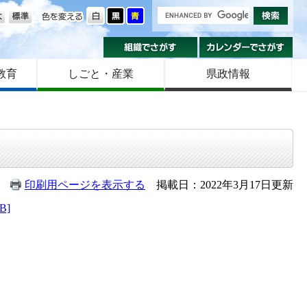
の大きさ
色を変える
組織でさがす
カ
教育
しごと・産業
県政情報
印刷用ページを表示する
掲載日：2022年3月17日更新
B]