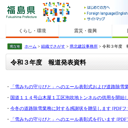
福島県
くらし・環境
震災・復興
ホーム
>
組織でさがす
>
県北建設事務所
> 令和３年度 
令和３年度 報道発表資料
・
「雪みちの守りびと」へのエール表彰式および道路除雪業務に
・
国道１１４号山木屋１工区泡吹地トンネルの供用を開始します。
・
今冬の道路除雪業務に対する感謝状を贈呈します [PDFファ
・
「雪みちの守りびと」へのエール表彰式を行います [PDFフ