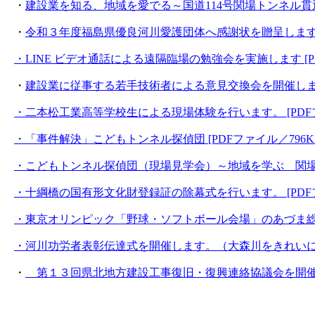
・
建設業を知る、地域を愛でる～国道114号関場トンネル貫通石
・
令和３年度福島県優良河川愛護団体へ感謝状を贈呈します。 [
・LINE ビデオ通話による遠隔臨場の勉強会を実施します [PD
・
建設業に従事する若手技術者による意見交換会を開催します。 
・二本松工業高等学校生による現場体験を行います。 [PDFフ
・「事件解決」こどもトンネル探偵団 [PDFファイル／796K
・こどもトンネル探偵団（現場見学会）～地域を学ぶ 関場トン
・十綱橋の国有形文化財登録証の除幕式を行います。 [PDFフ
・東京オリンピック「野球・ソフトボール会場」のあづま総合
・河川功労者表彰伝達式を開催します。（大森川をきれいにする会
・
第１３回県北地方建設工事復旧・復興連絡協議会を開催します