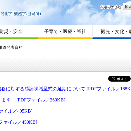
文字
はじめての方へ
Foreign language
サイトマップ
防災・安全
子育て・医療・福祉
観光・文化・
報道発表資料
対する感謝状贈呈式の延期について [PDFファイル／168K
 [PDFファイル／260KB]
イル／405KB]
ァイル／450KB]