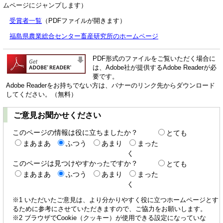
ムページにジャンプします）
受賞者一覧
（PDFファイルが開きます）
福島県農業総合センター畜産研究所のホームページ
PDF形式のファイルをご覧いただく場合に
は、Adobe社が提供するAdobe Readerが必
要です。
Adobe Readerをお持ちでない方は、バナーのリンク先からダウンロード
してください。（無料）
ご意見お聞かせください
このページの情報は役に立ちましたか？
とても
まあまあ
ふつう
あまり
まった
く
このページは見つけやすかったですか？
とても
まあまあ
ふつう
あまり
まった
く
※1 いただいたご意見は、より分かりやすく役に立つホームページとす
るために参考にさせていただきますので、ご協力をお願いします。
※2 ブラウザでCookie（クッキー）が使用できる設定になっていな