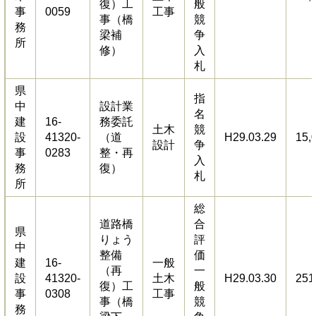
復）工
般
事
0059
工事
事（橋
競
務
梁補
争
所
修）
入
札
県
指
中
設計業
名
建
16-
務委託
土木
競
設
41320-
（道
H29.03.29
15,
設計
争
事
0283
整・再
入
務
復）
札
所
総
道路橋
合
県
りょう
評
中
整備
価
建
16-
一般
（再
一
設
41320-
土木
H29.03.30
251
復）工
般
事
0308
工事
事（橋
競
務