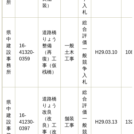
所
装）
入
札
総
合
県
道路橋
評
中
りょう
価
建
16-
整備
一般
一
設
41320-
（再
土木
H29.03.10
108
般
事
0359
復）工
工事
競
務
事（仮
争
所
桟橋）
入
札
総
道路橋
合
県
りょう
評
中
改良
価
建
16-
（改
舗装
一
設
41230-
H29.03.13
132
良）工
工事
般
事
0397
事（改
競