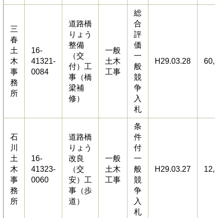
総
道路橋
合
三
りょう
評
春
整備
価
土
16-
一般
（交
一
木
41321-
土木
H29.03.28
60,
付）工
般
事
0084
工事
事（橋
競
務
梁補
争
所
修）
入
札
条
石
道路橋
件
川
りょう
付
土
16-
改良
一般
一
木
41323-
（交
土木
般
H29.03.27
12,
事
0060
安）工
工事
競
務
事（歩
争
所
道）
入
札