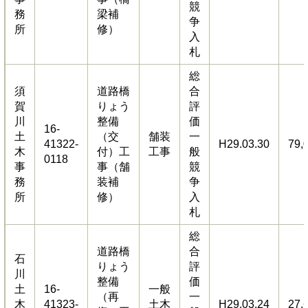
競
務
梁補
争
所
修）
入
札
総
須
道路橋
合
賀
りょう
評
川
整備
価
16-
土
（交
舗装
一
41322-
H29.03.30
79,
木
付）工
工事
般
0118
事
事（舗
競
務
装補
争
所
修）
入
札
総
道路橋
合
石
りょう
評
川
整備
価
土
16-
一般
（再
一
木
41323-
土木
H29.03.24
27,