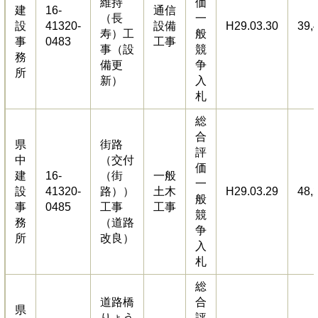
維持
価
建
16-
通信
（長
一
設
41320-
設備
H29.03.30
39,
寿）工
般
事
0483
工事
事（設
競
務
備更
争
所
新）
入
札
総
合
県
街路
評
中
（交付
価
建
16-
（街
一般
一
設
41320-
路））
土木
H29.03.29
48,
般
事
0485
工事
工事
競
務
（道路
争
所
改良）
入
札
総
道路橋
合
県
りょう
評