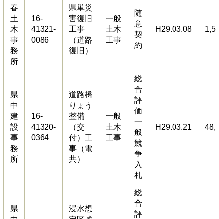
春
県単災
随
土
16-
害復旧
一般
意
木
41321-
工事
土木
H29.03.08
1,5
契
事
0086
（道路
工事
約
務
復旧）
所
総
合
県
道路橋
評
中
りょう
価
建
16-
整備
一般
一
設
41320-
（交
土木
H29.03.21
48,
般
事
0364
付）工
工事
競
務
事（電
争
所
共）
入
札
総
合
県
浸水想
評