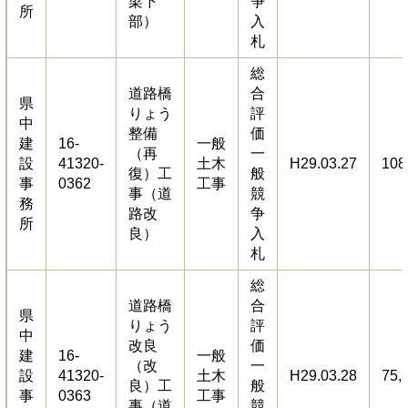
梁下
争
所
部）
入
札
総
道路橋
合
県
りょう
評
中
整備
価
建
16-
一般
（再
一
設
41320-
土木
H29.03.27
108
復）工
般
事
0362
工事
事（道
競
務
路改
争
所
良）
入
札
総
道路橋
合
県
りょう
評
中
改良
価
建
16-
一般
（改
一
設
41320-
土木
H29.03.28
75,
良）工
般
事
0363
工事
事（道
競