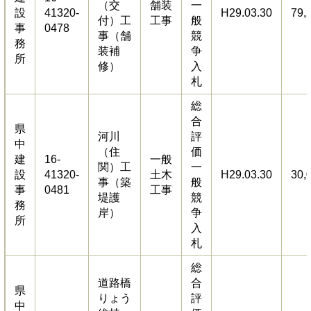
（交
舗装
一
設
41320-
H29.03.30
79,
付）工
工事
般
事
0478
事（舗
競
務
装補
争
所
修）
入
札
総
合
県
河川
評
中
（住
価
建
16-
一般
関）工
一
設
41320-
土木
H29.03.30
30,
事（築
般
事
0481
工事
堤護
競
務
岸）
争
所
入
札
総
道路橋
合
県
りょう
評
中