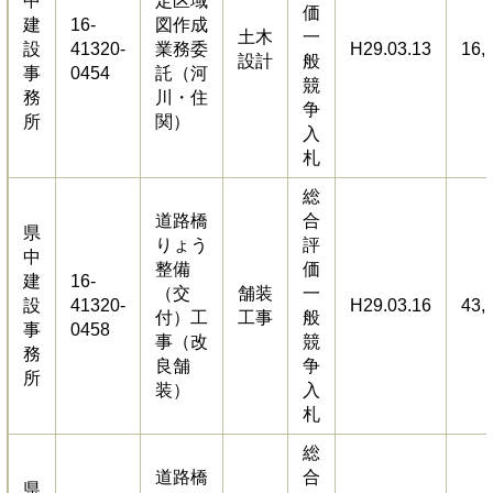
中
定区域
価
建
16-
図作成
土木
一
設
41320-
業務委
H29.03.13
16,
設計
般
事
0454
託（河
競
務
川・住
争
所
関）
入
札
総
道路橋
合
県
りょう
評
中
整備
価
建
16-
（交
舗装
一
設
41320-
H29.03.16
43,
付）工
工事
般
事
0458
事（改
競
務
良舗
争
所
装）
入
札
総
道路橋
合
県