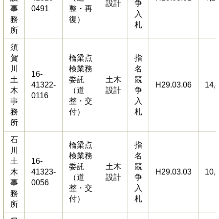
設計
争
事
0491
整・再
入
務
復）
札
所
須
賀
橋梁点
指
川
検業務
名
16-
土
委託
土木
競
41322-
H29.03.06
14,
木
（道
設計
争
0116
事
整・交
入
務
付）
札
所
石
橋梁点
指
川
検業務
名
土
16-
委託
土木
競
木
41323-
H29.03.03
10,
（道
設計
争
事
0056
整・交
入
務
付）
札
所