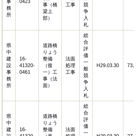
事
0423
事（橋
工事
競
務
梁上
争
所
部）
入
札
総
合
県
道路橋
評
中
りょう
価
建
16-
整備
法面
一
設
41320-
（復
処理
H29.03.30
73,
般
事
0461
一）工
工事
競
務
事（法
争
所
面）
入
札
総
合
県
道路橋
評
中
りょう
価
建
16-
整備
法面
一