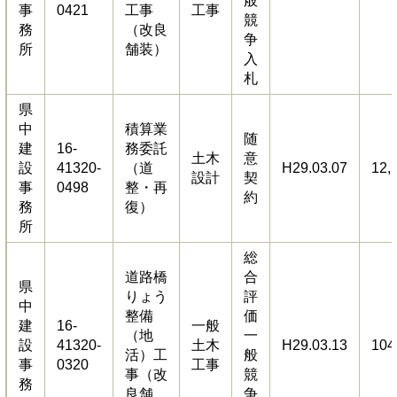
般
事
0421
工事
工事
競
務
（改良
争
所
舗装）
入
札
県
中
積算業
随
建
16-
務委託
土木
意
設
41320-
（道
H29.03.07
12,
設計
契
事
0498
整・再
約
務
復）
所
総
道路橋
合
県
りょう
評
中
整備
価
建
16-
一般
（地
一
設
41320-
土木
H29.03.13
104
活）工
般
事
0320
工事
事（改
競
務
良舗
争