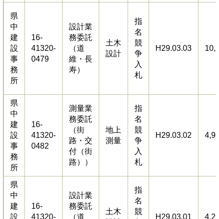
県
指
中
設計業
名
建
16-
務委託
土木
競
設
41320-
（道
H29.03.03
10,
設計
争
事
0479
維・長
入
務
寿）
札
所
県
測量業
指
中
務委託
名
建
16-
（街
地上
競
設
41320-
H29.03.02
4,9
路・交
測量
争
事
0482
付（街
入
務
路））
札
所
県
指
中
設計業
名
建
16-
務委託
土木
競
設
41320-
（道
H29.03.01
4,2