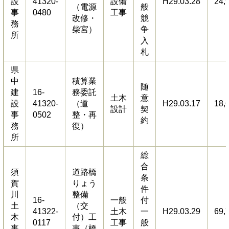
設
41320-
設備
H29.03.28
24,
（電源
般
事
0480
工事
改修・
競
務
柴宮）
争
所
入
札
県
中
積算業
随
建
16-
務委託
土木
意
設
41320-
（道
H29.03.17
18,
設計
契
事
0502
整・再
約
務
復）
所
総
合
須
道路橋
条
賀
りょう
件
川
整備
16-
一般
付
土
（交
41322-
土木
一
H29.03.29
69,
木
付）工
0117
工事
般
事
事（橋