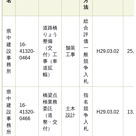
名
方
法
総
道路橋
合
県
りょう
評
中
整備
価
建
16-
（交
舗装
一
設
41320-
H29.03.02
25,
付）工
工事
般
事
0464
事（車
競
務
道拡
争
所
幅）
入
札
県
橋梁点
指
中
検業務
名
建
16-
委託
土木
競
設
41320-
H29.03.02
13,
（道
設計
争
事
0466
整・交
入
務
付）
札
所