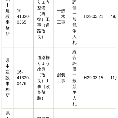
りょう
評
中
整備
価
建
16-
一般
（再
一
設
41320-
土木
H29.03.21
49,
復）工
般
事
0365
工事
事（道
競
務
路改
争
所
良）
入
札
総
道路橋
合
県
りょう
評
中
改良
価
建
16-
（改
舗装
一
設
41320-
H29.03.15
11,
良）工
工事
般
事
0476
事（改
競
務
良舗
争
所
装）
入
札
県