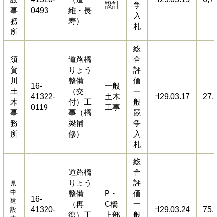
設計
争
事
0493
維・長
入
務
寿）
札
所
総
須
道路橋
合
賀
りょう
評
川
整備
価
16-
一般
土
（交
一
41322-
土木
H29.03.17
27,
木
付）工
般
0119
工事
事
事（橋
競
務
梁補
争
所
修）
入
札
総
道路橋
合
りょう
評
県
中
整備
P・
価
16-
建
（再
C橋
一
41320-
H29.03.24
75,
設
復）工
上部
般