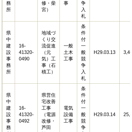
務
修・柴
事
争
所
宮）
入
札
条
県
地域づ
件
中
くり交
付
建
16-
流促進
一般
一
設
41320-
（元
土木
般
H29.03.13
3,4
事
0490
気）工
工事
競
務
事（石
争
所
積工）
入
札
条
県
県営住
件
中
宅改善
付
建
16-
工事
電気
一
設
41320-
（電源
設備
般
H29.03.14
25,
事
0492
改修・
工事
競
務
芦田
争