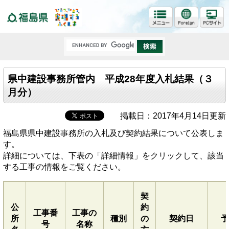
福島県
県中建設事務所管内 平成28年度入札結果（３
月分）
掲載日：2017年4月14日更新
福島県県中建設事務所の入札及び契約結果について公表しま
す。
詳細については、下表の「詳細情報」をクリックして、該当
する工事の情報をご覧ください。
契
公
約
工事番
工事の
所
種別
の
契約日
予
号
名称