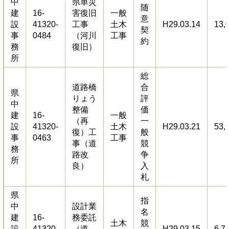
中
県単災
随
建
16-
害復旧
一般
意
設
41320-
工事
土木
H29.03.14
13,
契
事
0484
（河川
工事
約
務
復旧）
所
総
道路橋
合
県
りょう
評
中
整備
価
建
16-
一般
（再
一
設
41320-
土木
H29.03.21
53,
復）工
般
事
0463
工事
事（道
競
務
路改
争
所
良）
入
札
県
指
中
設計業
名
建
16-
務委託
土木
競
設
41320-
（道
H29.03.15
6,7