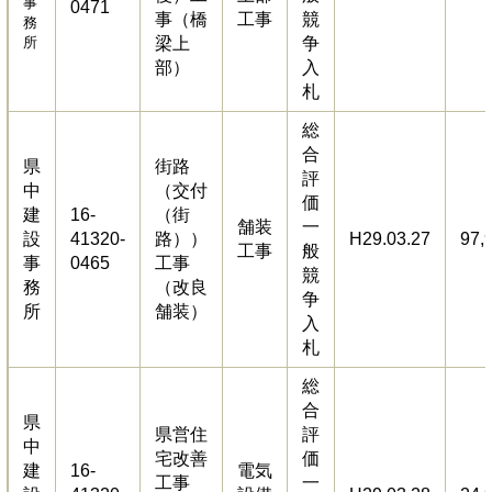
事
0471
事（橋
工事
競
務
所
梁上
争
部）
入
札
総
合
県
街路
評
中
（交付
価
建
16-
（街
舗装
一
設
41320-
路））
H29.03.27
97,
工事
般
事
0465
工事
競
務
（改良
争
所
舗装）
入
札
総
合
県
県営住
評
中
宅改善
価
建
16-
電気
工事
一