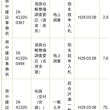
県
道路台
指
中
帳整備
名
建
16-
調査委
地上
競
設
41320-
H29.03.09
2,9
託（道
測量
争
事
0367
改・改
入
務
良）
札
所
県
道路台
指
中
帳整備
名
建
16-
調査委
地上
競
設
41320-
H29.03.08
7,6
託（合
測量
争
事
0494
併支
入
務
援）
札
所
総
合
県
街路
評
中
（交付
価
建
16-
（街
一般
一
設
41320-
路））
土木
H29.03.08
75,