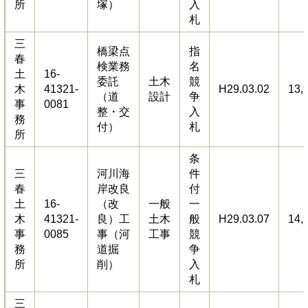
所
塚）
入
札
三
橋梁点
指
春
検業務
名
土
16-
委託
土木
競
木
41321-
H29.03.02
13,
（道
設計
争
事
0081
整・交
入
務
付）
札
所
条
三
河川海
件
春
岸改良
付
土
16-
（改
一般
一
木
41321-
良）工
土木
般
H29.03.07
14,
事
0085
事（河
工事
競
務
道掘
争
所
削）
入
札
三