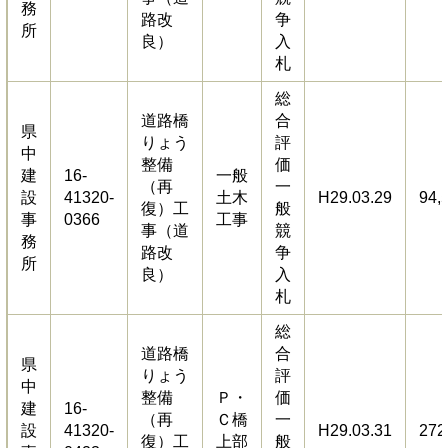
務
路改
争
所
良）
入
札
総
道路橋
合
県
りょう
評
中
整備
価
建
16-
一般
（再
一
設
41320-
土木
H29.03.29
94,
復）工
般
事
0366
工事
事（道
競
務
路改
争
所
良）
入
札
総
道路橋
合
県
りょう
評
中
整備
Ｐ・
価
建
16-
（再
Ｃ橋
一
設
41320-
H29.03.31
272
復）工
上部
般