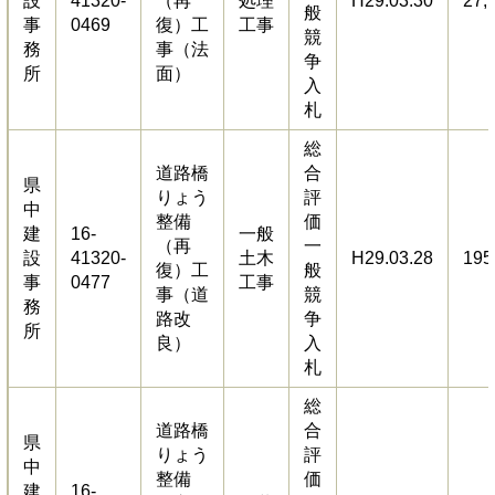
設
41320-
（再
処理
H29.03.30
27,
般
事
0469
復）工
工事
競
務
事（法
争
所
面）
入
札
総
道路橋
合
県
りょう
評
中
整備
価
建
16-
一般
（再
一
設
41320-
土木
H29.03.28
195
復）工
般
事
0477
工事
事（道
競
務
路改
争
所
良）
入
札
総
道路橋
合
県
りょう
評
中
整備
価
建
16-