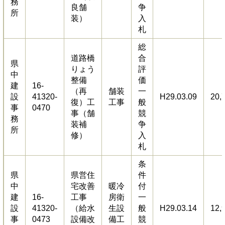
務
良舗
争
所
装）
入
札
総
道路橋
合
県
りょう
評
中
整備
価
建
16-
（再
舗装
一
設
41320-
H29.03.09
20,
復）工
工事
般
事
0470
事（舗
競
務
装補
争
所
修）
入
札
条
県
県営住
件
中
宅改善
暖冷
付
建
16-
工事
房衛
一
設
41320-
（給水
生設
般
H29.03.14
12,
事
0473
設備改
備工
競