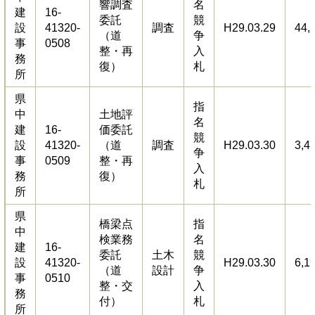
響調査
名
建
16-
委託
競
設
41320-
調査
H29.03.29
44,
（道
争
事
0508
整・再
入
務
復）
札
所
県
指
中
土地評
名
建
16-
価委託
競
設
41320-
（道
調査
H29.03.30
3,4
争
事
0509
整・再
入
務
復）
札
所
県
橋梁点
指
中
検業務
名
建
16-
委託
土木
競
設
41320-
H29.03.30
6,1
（道
設計
争
事
0510
整・交
入
務
付）
札
所