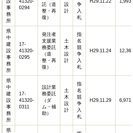
設
41320-
H29.11.22
1,993
託（道
設
争
事
0294
整・再
計
入
務
復）
札
所
県
発注者
指
中
支援業
土
名
建
17-
務委託
木
競
設
41320-
H29.11.24
12,36
（道
設
争
事
0295
整・再
計
入
務
復）
札
所
県
指
中
設計業
土
名
建
17-
務委託
木
競
設
41320-
（ダ
H29.11.29
6,971
設
争
事
0311
ム・補
計
入
務
助）
札
所
県