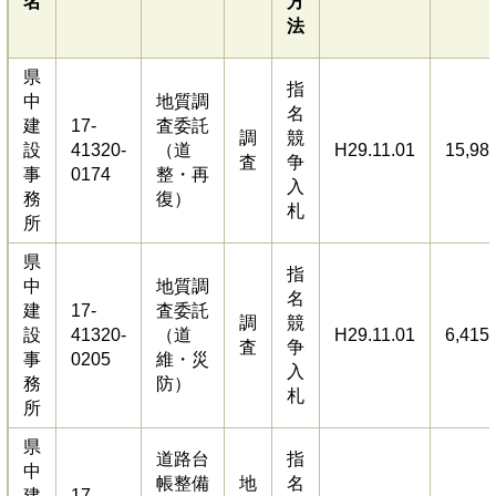
名
方
法
県
指
中
地質調
名
建
17-
査委託
調
競
設
41320-
（道
H29.11.01
15,98
査
争
事
0174
整・再
入
務
復）
札
所
県
指
中
地質調
名
建
17-
査委託
調
競
設
41320-
（道
H29.11.01
6,415
査
争
事
0205
維・災
入
務
防）
札
所
県
道路台
指
中
帳整備
地
名
建
17-