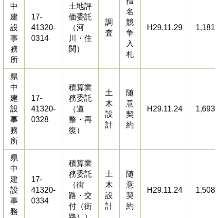
指
中
土地評
名
建
17-
価委託
調
競
設
41320-
（河
H29.11.29
1,181
査
争
事
0314
川・住
入
務
関）
札
所
県
中
積算業
土
随
建
17-
務委託
木
意
設
41320-
（道
H29.11.24
1,693
設
契
事
0328
整・再
計
約
務
復）
所
県
積算業
中
務委託
土
随
建
17-
（街
木
意
設
41320-
H29.11.24
1,508
路・交
設
契
事
0334
付（街
計
約
務
路））