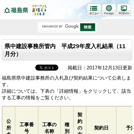
福島県
県中建設事務所管内 平成29年度入札結果（11
月分）
掲載日：2017年12月13日更新
福島県県中建設事務所の入札及び契約結果について公表しま
す。
詳細については、下表の「詳細情報」をクリックして、該当
する工事の情報をご覧ください。
契
公
約
工事番
工事の
種
所
の
契約日
予
号
名称
別