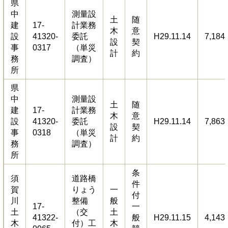
県
中
測量設
土
随
建
17-
計業務
木
意
設
41320-
委託
H29.11.14
7,184
設
契
事
0317
（単災
計
約
務
調査）
所
県
中
測量設
土
随
建
17-
計業務
木
意
設
41320-
委託
H29.11.14
7,863
設
契
事
0318
（単災
計
約
務
調査）
所
条
須
道路橋
件
賀
りょう
一
付
川
整備
般
17-
一
土
（交
土
41322-
般
H29.11.15
4,143
木
付）工
木