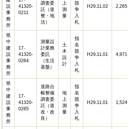
調査委
上
競
設
41320-
H29.11.02
2,265
託（道
測
争
事
0211
整・地
量
入
務
活）
札
所
県
指
中
測量設
土
名
建
17-
計業務
木
競
設
41320-
委託
H29.11.01
4,971
設
争
事
0264
（生活
計
入
務
基盤）
札
所
県
道路台
指
中
帳整備
地
名
建
17-
調査委
上
競
設
41320-
H29.11.01
1,524
託（道
測
争
事
0265
改・改
量
入
務
良）
札
所