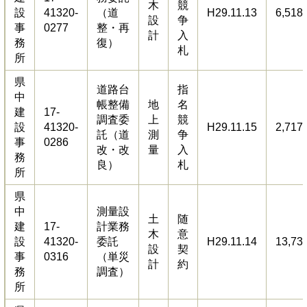
木
競
設
41320-
（道
H29.11.13
6,518
設
争
事
0277
整・再
計
入
務
復）
札
所
県
道路台
指
中
帳整備
地
名
建
17-
調査委
上
競
設
41320-
H29.11.15
2,717
託（道
測
争
事
0286
改・改
量
入
務
良）
札
所
県
中
測量設
土
随
建
17-
計業務
木
意
設
41320-
委託
H29.11.14
13,73
設
契
事
0316
（単災
計
約
務
調査）
所