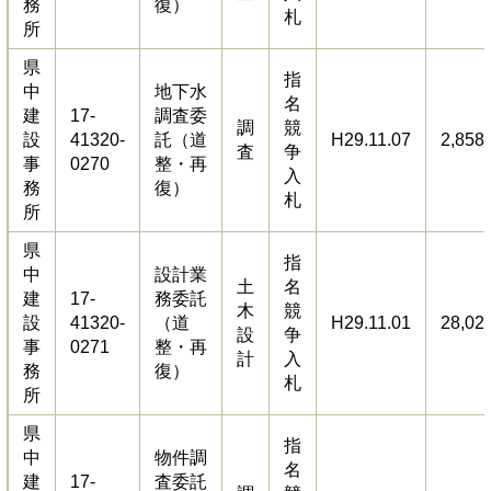
務
復）
札
所
県
指
中
地下水
名
建
17-
調査委
調
競
設
41320-
託（道
H29.11.07
2,858
査
争
事
0270
整・再
入
務
復）
札
所
県
指
中
設計業
土
名
建
17-
務委託
木
競
設
41320-
（道
H29.11.01
28,02
設
争
事
0271
整・再
計
入
務
復）
札
所
県
指
中
物件調
名
建
17-
査委託