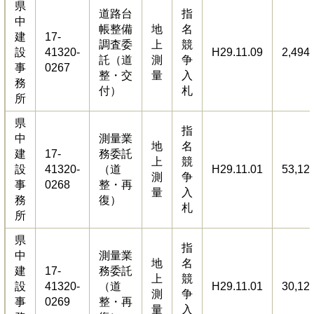
県
道路台
指
中
帳整備
地
名
建
17-
調査委
上
競
設
41320-
H29.11.09
2,494
託（道
測
争
事
0267
整・交
量
入
務
付）
札
所
県
指
中
測量業
地
名
建
17-
務委託
上
競
設
41320-
（道
H29.11.01
53,12
測
争
事
0268
整・再
量
入
務
復）
札
所
県
指
中
測量業
地
名
建
17-
務委託
上
競
設
41320-
（道
H29.11.01
30,12
測
争
事
0269
整・再
量
入