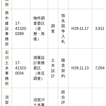
所
県
指
中
物件調
名
建
17-
査委託
調
競
設
41320-
（道
H29.11.17
3,911
査
争
事
0289
整・再
入
務
復）
札
所
石
川
測量設
土
随
土
17-
計業務
木
意
木
41323-
委託
H29.11.13
7,054
設
契
事
0034
（単災
計
約
務
調査）
所
総
須
合
須賀川
賀
評
土木事