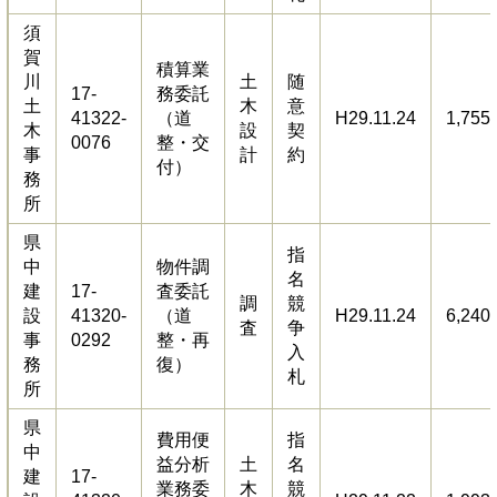
須
賀
積算業
川
土
随
17-
務委託
土
木
意
41322-
（道
H29.11.24
1,755
木
設
契
0076
整・交
事
計
約
付）
務
所
県
指
中
物件調
名
建
17-
査委託
調
競
設
41320-
（道
H29.11.24
6,240
査
争
事
0292
整・再
入
務
復）
札
所
県
費用便
指
中
益分析
土
名
建
17-
業務委
木
競