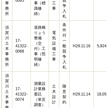
0065
競
事
事（標
工
争
務
識修
事
入
所
繕）
札
条
須
道路橋
件
賀
りょう
電
付
川
整備
気
17-
一
土
（交
設
41322-
般
H29.11.16
5,924
木
付）工
備
0068
競
事
事（照
工
争
務
明修
事
入
所
繕）
札
須
賀
測量設
川
土
随
17-
計業務
土
木
意
41322-
委託
H29.11.14
18,05
木
設
契
0074
（単災
事
計
約
調査）
務