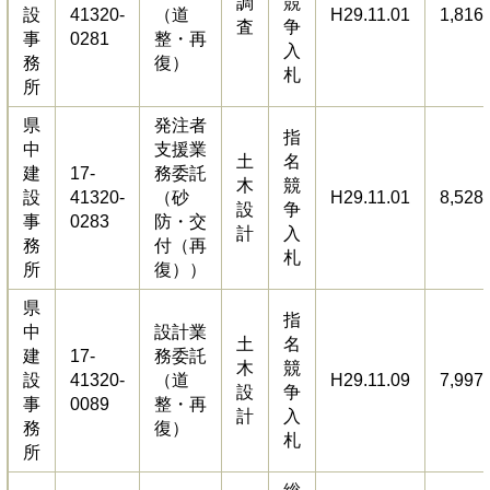
調
競
設
41320-
（道
H29.11.01
1,816
査
争
事
0281
整・再
入
務
復）
札
所
県
発注者
指
中
支援業
土
名
建
17-
務委託
木
競
設
41320-
（砂
H29.11.01
8,528
設
争
事
0283
防・交
計
入
務
付（再
札
所
復））
県
指
中
設計業
土
名
建
17-
務委託
木
競
設
41320-
（道
H29.11.09
7,997
設
争
事
0089
整・再
計
入
務
復）
札
所