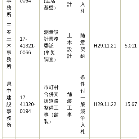
事
0064
(生活
計
入
務
基盤）
札
所
三
春
測量設
土
随
土
17-
計業務
木
意
木
41321-
委託
H29.11.21
5,011
設
契
事
0066
(単災
計
約
務
調査）
所
条
県
件
市町村
中
付
合併支
舗
建
17-
一
援道路
装
設
41320-
般
H29.11.22
15,67
整備工
工
事
0194
競
事（舗
事
務
争
装）
所
入
札