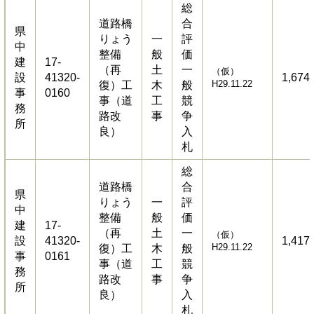
総
道路橋
合
県
りょう
一
評
中
整備
般
価
建
17-
（再
土
一
（仮）
設
41320-
1,674
H29.11.22
復）工
木
般
事
0160
事（道
工
競
務
路改
事
争
所
良）
入
札
総
道路橋
合
県
りょう
一
評
中
整備
般
価
建
17-
（再
土
一
（仮）
設
41320-
1,417
H29.11.22
復）工
木
般
事
0161
事（道
工
競
務
路改
事
争
所
良）
入
札