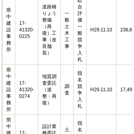
総
道路橋
合
県
りょう
一
評
中
整備
般
価
建
17-
（再
土
一
設
41320-
H29.11.10
236,6
復）工
木
般
事
0225
事（改
工
競
務
良舗
事
争
所
装）
入
札
県
指
中
地質調
名
建
17-
査委託
調
競
設
41320-
（道
H29.11.10
17,49
査
争
事
0274
整・再
入
務
復）
札
所
県
指
中
設計業
土
名
建
17-
務委託