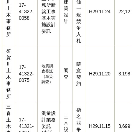
川
建
価
17-
務所新
土
築
一
41322-
築工事
H29.11.24
22,12
木
設
般
0058
基本実
事
計
競
施設計
務
争
委託
所
入
札
須
賀
川
随
地質調
17-
土
調
意
査委託
41322-
H29.11.20
3,198
（単災
木
査
契
0075
調査）
事
約
務
所
三
指
春
測量設
土
名
土
17-
計業務
木
競
木
41321-
委託
H29.11.15
3,699
設
争