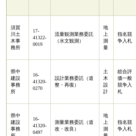
須賀
地
17-
川土
流量観測業務委託
上
指名競
41322-
木事
（水文観測）
測
争入札
0019
務所
量
県中
土
総合評
16-
建設
設計業務委託（道
木
価一般
41320-
事務
整・再復）
設
競争入
0270
所
計
札
県中
地
16-
建設
測量業務委託（道
上
指名競
41320-
事務
改・改良）
測
争入札
0497
所
量