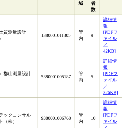
域
者
数
詳細情
報
土質測量設計
管
[PDFフ
1380001011305
9
）
内
ァイル
／
42KB]
詳細情
報
）郡山測量設計
管
[PDFフ
5380001005187
5
内
ァイル
／
326KB]
詳細情
報
テックコンサル
管
[PDFフ
9380001006768
10
ト（株）
内
ァイル
／