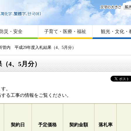
文字
はじめての方へ
Foreign language
サイトマップ
防災・安全
子育て・医療・福祉
観光・文化・
所管内 平成29年度入札結果（4、5月分）
（4、5月分）
ます。
当する工事の情報をご覧ください。
契約日
予定価格
契約金額
落札率