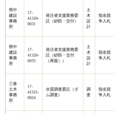
県中
土
17-
建設
発注者支援業務委
木
指名競
41320-
事務
託（砂防・交付）
設
争入札
0031
所
計
県中
土
17-
発注者支援業務委
建設
木
指名競
41320-
託（砂防・交付
事務
設
争入札
0035
（再復））
所
計
三春
17-
土木
水質調査委託（ダ
調
指名競
41321-
事務
ム調査）
査
争入札
0024
所