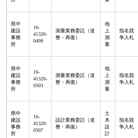
県中
地
16-
建設
測量業務委託（道
上
指名競
41320-
事務
整・再復）
測
争入札
0499
所
量
県中
地
16-
建設
測量業務委託（道
上
指名競
41320-
事務
整・再復）
測
争入札
0503
所
量
県中
土
16-
建設
設計業務委託（道
木
指名競
41320-
事務
整・再復）
設
争入札
0507
所
計