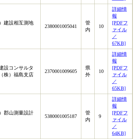
詳細情
報
）建設相互測地
管
[PDFフ
2380001005041
10
内
ァイル
／
67KB]
詳細情
報
建設コンサルタ
県
[PDFフ
2370001009605
10
（株）福島支店
外
ァイル
／
65KB]
詳細情
報
）郡山測量設計
管
[PDFフ
5380001005187
9
内
ァイル
／
64KB]