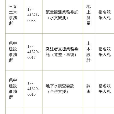
三春
地
17-
土木
流量観測業務委託
上
指名競
41321-
事務
（水文観測）
測
争入札
0033
所
量
県中
土
17-
建設
発注者支援業務委
木
指名競
41320-
事務
託（道整・再復）
設
争入札
0017
所
計
県中
17-
建設
地下水調査委託
調
指名競
41320-
事務
（合併支援）
査
争入札
0010
所