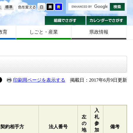
の大きさ
色を変える
組織でさがす
カ
教育
しごと・産業
県政情報
印刷用ページを表示する
掲載日：2017年6月9日更新
入
左
札
の
参
契約相手方
法人番号
備考
地
加