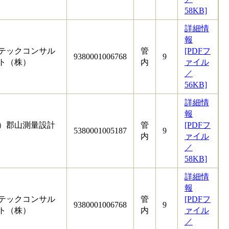
58KB]
詳細情
報
テックコンサル
管
[PDFフ
9380001006768
9
ト（株）
内
ァイル
／
56KB]
詳細情
報
）郡山測量設計
管
[PDFフ
5380001005187
9
内
ァイル
／
58KB]
詳細情
報
テックコンサル
管
[PDFフ
9380001006768
9
ト（株）
内
ァイル
／