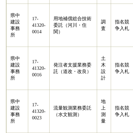
県中
17-
用地補償総合技術
建設
調
指名競
41320-
委託（河川・住
事務
査
争入札
0014
関）
所
県中
土
17-
建設
発注者支援業務委
木
指名競
41320-
事務
託（道改・改良）
設
争入札
0016
所
計
県中
地
17-
建設
流量観測業務委託
上
指名競
41320-
事務
（水文観測）
測
争入札
0023
所
量