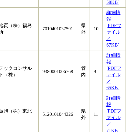
58KB]
詳細情
報
地質（株）福島
県
[PDFフ
7010401037591
10
所
外
ァイル
／
67KB]
詳細情
報
テックコンサル
管
[PDFフ
9380001006768
9
ト（株）
内
ァイル
／
65KB]
詳細情
報
振興（株）東北
県
[PDFフ
5120101044326
11
外
ァイル
／
71KB]