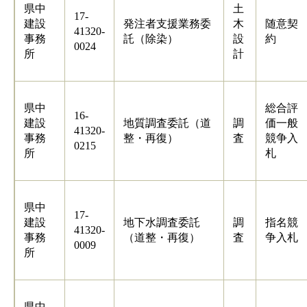
県中
土
17-
建設
発注者支援業務委
木
随意契
41320-
事務
託（除染）
設
約
0024
所
計
県中
総合評
16-
建設
地質調査委託（道
調
価一般
41320-
事務
整・再復）
査
競争入
0215
所
札
県中
17-
建設
地下水調査委託
調
指名競
41320-
事務
（道整・再復）
査
争入札
0009
所
県中