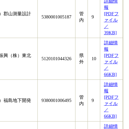
詳細情
報
）郡山測量設計
管
[PDFフ
5380001005187
9
内
ァイル
／
39KB]
詳細情
報
振興（株）東北
県
[PDFフ
5120101044326
10
外
ァイル
／
66KB]
詳細情
報
管
[PDFフ
）福島地下開発
9380001006495
9
内
ァイル
／
66KB]
詳細情