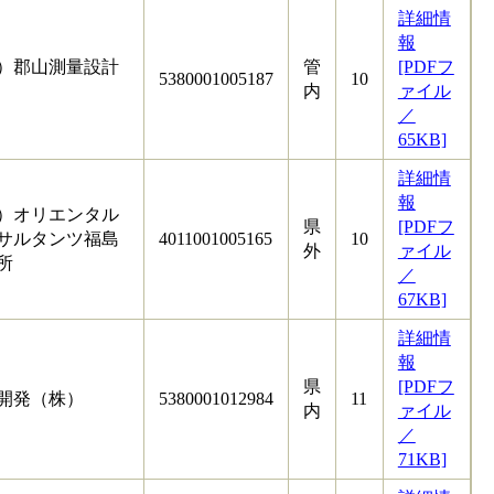
詳細情
報
）郡山測量設計
管
[PDFフ
5380001005187
10
内
ァイル
／
65KB]
詳細情
報
）オリエンタル
県
[PDFフ
サルタンツ福島
4011001005165
10
外
ァイル
所
／
67KB]
詳細情
報
県
[PDFフ
開発（株）
5380001012984
11
内
ァイル
／
71KB]