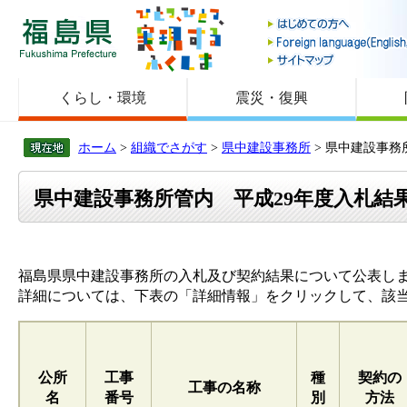
福島県
くらし・環境
震災・復興
ホーム
>
組織でさがす
>
県中建設事務所
> 県中建設事務
県中建設事務所管内 平成29年度入札結果
福島県県中建設事務所の入札及び契約結果について公表し
詳細については、下表の「詳細情報」をクリックして、該
公所
工事
種
契約の
工事の名称
名
番号
別
方法