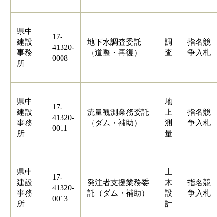
県中
17-
建設
地下水調査委託
調
指名競
41320-
事務
（道整・再復）
査
争入札
0008
所
県中
地
17-
建設
流量観測業務委託
上
指名競
41320-
事務
（ダム・補助）
測
争入札
0011
所
量
県中
土
17-
建設
発注者支援業務委
木
指名競
41320-
事務
託（ダム・補助）
設
争入札
0013
所
計