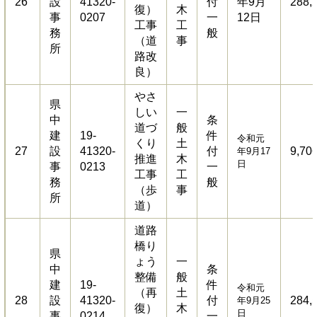
26
設
41320-
付
年9月
288,
復）
木
事
0207
一
12日
工事
工
務
般
（道
事
所
路改
良）
やさ
県
しい
一
中
条
道づ
般
建
19-
件
令和元
くり
土
27
設
41320-
付
9,70
年9月17
推進
木
日
事
0213
一
工事
工
務
般
（歩
事
所
道）
道路
橋り
県
ょう
一
中
条
整備
般
建
19-
件
令和元
（再
土
28
設
41320-
付
284,
年9月25
復）
木
日
事
0214
一