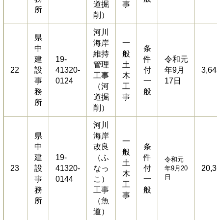
道掘
事
所
削）
河川
県
海岸
一
中
条
維持
般
建
19-
件
令和元
管理
土
22
設
41320-
付
年9月
3,64
工事
木
事
0124
一
17日
（河
工
務
般
道掘
事
所
削）
河川
県
海岸
一
中
改良
条
般
建
19-
（ふ
件
令和元
土
23
設
41320-
なっ
付
20,3
年9月20
木
日
事
0144
こ）
一
工
務
工事
般
事
所
（魚
道）