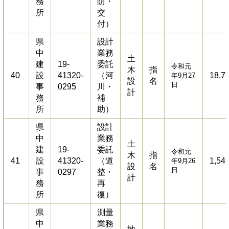
務
防・
所
交
付）
県
設計
中
業務
土
建
19-
委託
令和元
木
指
40
設
41320-
（河
18,7
年9月27
設
名
日
事
0295
川・
計
務
補
所
助）
県
設計
中
業務
土
建
19-
委託
令和元
木
指
41
設
41320-
（道
1,54
年9月26
設
名
日
事
0297
整・
計
務
再
所
復）
県
測量
中
業務