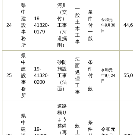
県
河川
一
中
（交
条
般
建
19-
付）
件
令和元
土
24
設
41320-
工事
付
44,6
年9月30
木
日
事
0179
（河
一
工
務
道掘
般
事
所
削）
県
法
中
砂防
条
面
建
19-
施設
件
令和元
処
25
設
41320-
工事
付
55,0
年9月24
理
日
事
0200
（法
一
工
務
面）
般
事
所
道路
橋り
県
ょう
一
中
条
整備
般
建
19-
件
令和元
（再
土