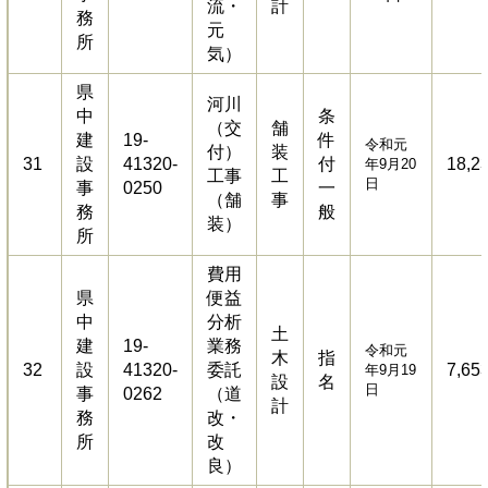
流・
計
務
元
所
気）
県
河川
中
条
（交
舗
建
19-
件
令和元
付）
装
31
設
41320-
付
18,2
年9月20
工事
工
日
事
0250
一
（舗
事
務
般
装）
所
費用
県
便益
中
分析
土
建
19-
業務
令和元
木
指
32
設
41320-
委託
7,65
年9月19
設
名
日
事
0262
（道
計
務
改・
所
改
良）