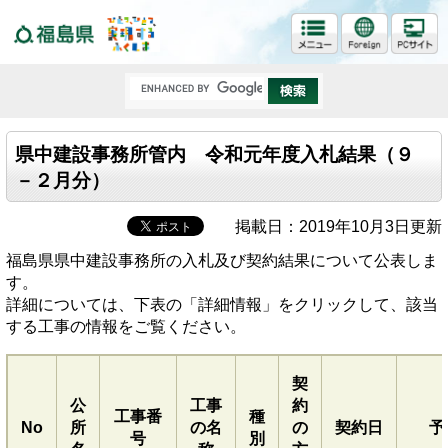
福島県
県中建設事務所管内 令和元年度入札結果（９
－２月分）
掲載日：2019年10月3日更新
福島県県中建設事務所の入札及び契約結果について公表しま
す。
詳細については、下表の「詳細情報」をクリックして、該当
する工事の情報をご覧ください。
契
公
工事
約
工事番
種
No
所
の名
の
契約日
予
号
別