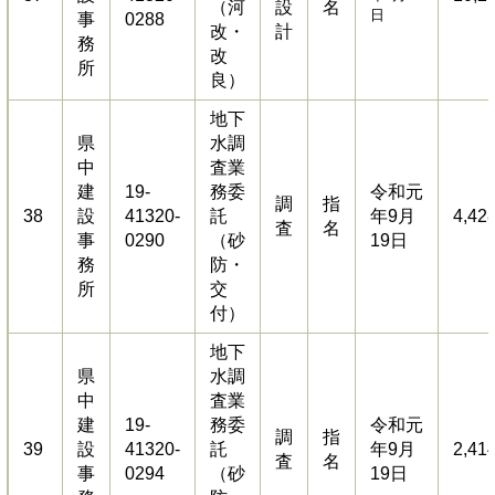
（河
設
名
日
事
0288
改・
計
務
改
所
良）
地下
県
水調
中
査業
建
19-
務委
令和元
調
指
38
設
41320-
託
年9月
4,42
査
名
事
0290
（砂
19日
務
防・
所
交
付）
地下
県
水調
中
査業
建
19-
務委
令和元
調
指
39
設
41320-
託
年9月
2,41
査
名
事
0294
（砂
19日