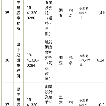
中
査業
建
19-
務委
令和元
調
指
35
設
41320-
託
1,41
年9月19
査
名
日
事
0280
（道
務
整・
所
再
復）
地質
県
調査
中
業務
建
19-
令和元
委託
調
指
36
設
41320-
6,14
年9月24
（河
査
名
日
事
0284
改・
務
改
所
良）
測量
県
設計
中
業務
土
建
19-
令和元
委託
木
指
37
設
41320-
10,2
年9月19