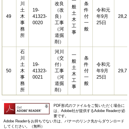
一
川
改良
条
般
土
19-
（改
件
令和元
土
49
木
41323-
良）
付
年9月
28,2
木
事
0020
工事
一
25日
工
務
（河
般
事
所
道掘
削）
石
河川
一
川
（交
条
般
土
19-
付）
件
令和元
土
50
木
41323-
工事
付
年9月
29,7
木
事
0021
（河
一
25日
工
務
道掘
般
事
所
削）
PDF形式のファイルをご覧いただく場合に
は、Adobe社が提供するAdobe Readerが必
要です。
Adobe Readerをお持ちでない方は、バナーのリンク先からダウンロード
してください。（無料）