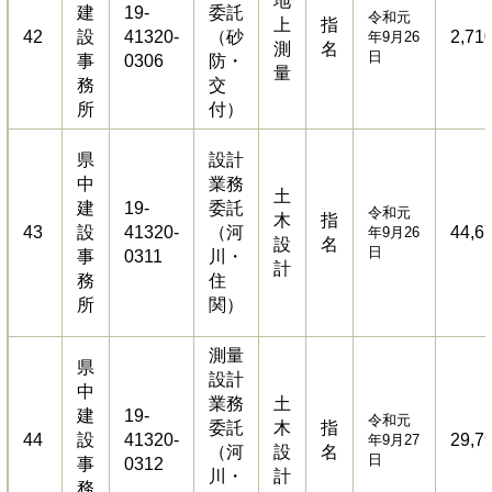
地
建
19-
委託
令和元
上
指
42
設
41320-
（砂
2,71
年9月26
測
名
日
事
0306
防・
量
務
交
所
付）
県
設計
中
業務
土
建
19-
委託
令和元
木
指
43
設
41320-
（河
44,6
年9月26
設
名
日
事
0311
川・
計
務
住
所
関）
測量
県
設計
中
業務
土
建
19-
令和元
委託
木
指
44
設
41320-
29,7
年9月27
（河
設
名
日
事
0312
川・
計
務