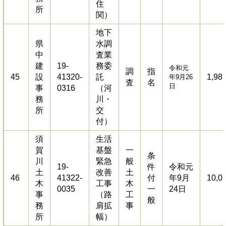
住
所
関）
地下
県
水調
中
査業
建
19-
務委
令和元
調
指
45
設
41320-
託
1,98
年9月26
査
名
日
事
0316
（河
務
川・
所
交
付）
須
生活
賀
基盤
一
条
川
緊急
般
19-
件
令和元
土
改善
土
46
41322-
付
年9月
10,0
木
工事
木
0035
一
24日
事
（路
工
般
務
肩拡
事
所
幅）