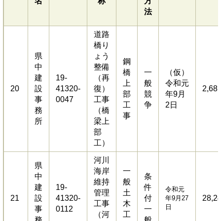
名
称
方
法
道路
橋り
県
ょう
鋼
中
整備
橋
一
（仮）
建
19-
（再
上
般
令和元
20
設
41320-
復）
2,68
部
競
年9月
事
0047
工事
工
争
2日
務
（橋
事
所
梁上
部
工）
河川
県
海岸
一
中
条
維持
般
建
19-
件
令和元
管理
土
21
設
41320-
付
28,2
年9月27
工事
木
日
事
0112
一
（河
工
務
般