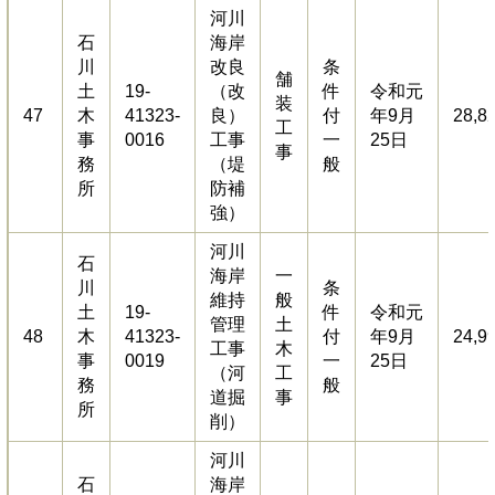
河川
石
海岸
川
改良
条
舗
土
19-
（改
件
令和元
装
47
木
41323-
良）
付
年9月
28,8
工
事
0016
工事
一
25日
事
務
（堤
般
所
防補
強）
河川
石
海岸
一
川
条
維持
般
土
19-
件
令和元
管理
土
48
木
41323-
付
年9月
24,9
工事
木
事
0019
一
25日
（河
工
務
般
道掘
事
所
削）
河川
石
海岸