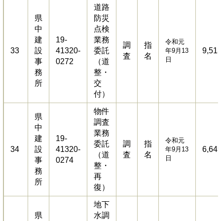
道路
県
防災
中
点検
建
19-
業務
令和元
調
指
33
設
41320-
委託
9,51
年9月13
査
名
日
事
0272
（道
務
整・
所
交
付）
物件
県
調査
中
業務
建
19-
令和元
委託
調
指
34
設
41320-
6,64
年9月13
（道
査
名
日
事
0274
整・
務
再
所
復）
地下
県
水調