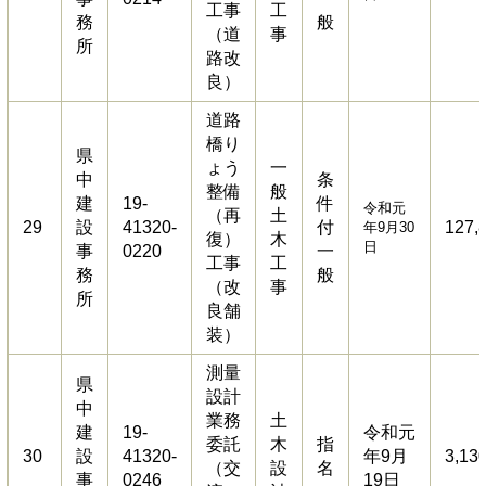
工事
工
務
般
（道
事
所
路改
良）
道路
橋り
県
ょう
一
中
条
整備
般
建
19-
件
令和元
（再
土
29
設
41320-
付
127,
年9月30
復）
木
日
事
0220
一
工事
工
務
般
（改
事
所
良舗
装）
測量
県
設計
中
業務
土
建
19-
令和元
委託
木
指
30
設
41320-
年9月
3,13
（交
設
名
事
0246
19日