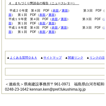
４．まちづくり懇談会の報告（ニュースレター）
平成２０年度 第４回 PDF（
表面
／
裏面
） 第３回 PDF（
面
） 第１回 PDF（
表面
／
裏面
）
平成１９年度 第４回 PDF（
表面
／
裏面
） 第３回 PDF（
面
） 第１回 PDF（
表面
／
裏面
）
平成１８年度 第４回 PDF（
表面
／
裏面
） 第３回 PDF（
面
） 第１回 PDF（
表面
／
裏面
）
▲
よくある質問Ｑ＆Ａ
▲
サイトマップ
▲
関連リンク
▲
リンクの注
＜連絡先＞県南建設事務所〒961-0971 福島県白河市昭和町269
0248-23-1642 kennan.ken@pref.fukushima.lg.jp