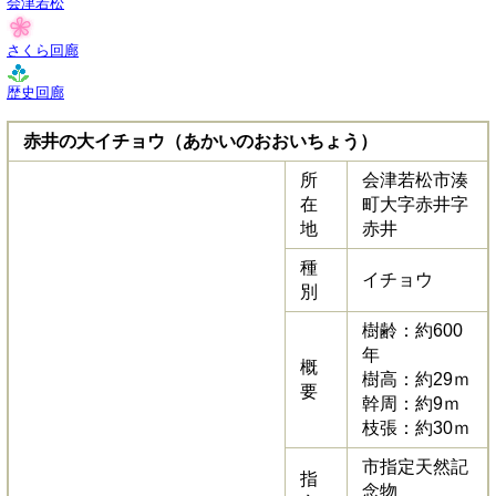
会津若松
さくら回廊
歴史回廊
赤井の大イチョウ（あかいのおおいちょう）
所
会津若松市湊
在
町大字赤井字
地
赤井
種
イチョウ
別
樹齢：約600
年
概
樹高：約29ｍ
要
幹周：約9ｍ
枝張：約30ｍ
市指定天然記
指
念物