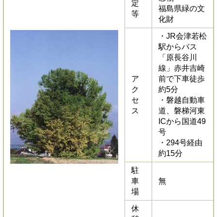
定
福島県緑の文
等
化財
・JR会津若松
駅からバス
「原長谷川
線」赤井吉崎
ア
前で下車徒歩
ク
約5分
セ
・磐越自動車
ス
道、磐梯河東
ICから国道49
号
・294号経由
約15分
駐
車
無
場
休