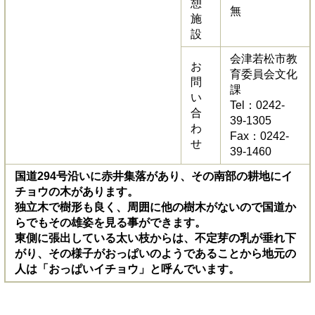
憩
無
施
設
会津若松市教
お
育委員会文化
問
課
い
Tel：0242-
合
39-1305
わ
Fax：0242-
せ
39-1460
国道294号沿いに赤井集落があり、その南部の耕地にイ
チョウの木があります。
独立木で樹形も良く、周囲に他の樹木がないので国道か
らでもその雄姿を見る事ができます。
東側に張出している太い枝からは、不定芽の乳が垂れ下
がり、その様子がおっぱいのようであることから地元の
人は「おっぱいイチョウ」と呼んでいます。