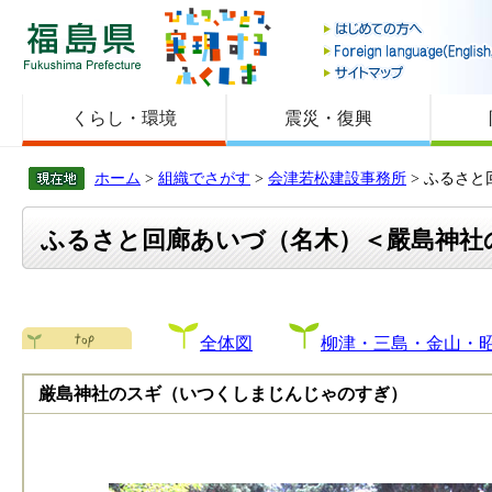
福島県
くらし・環境
震災・復興
ホーム
>
組織でさがす
>
会津若松建設事務所
> ふるさ
ふるさと回廊あいづ（名木）＜嚴島神社
全体図
柳津・三島・金山・
厳島神社のスギ（いつくしまじんじゃのすぎ）