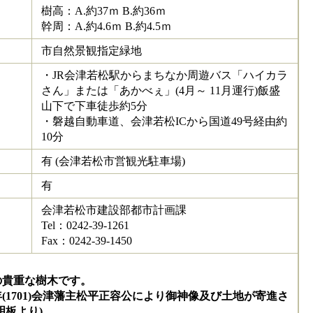
樹高：A.約37ｍ B.約36ｍ
幹周：A.約4.6ｍ B.約4.5ｍ
市自然景観指定緑地
・JR会津若松駅からまちなか周遊バス「ハイカラ
さん」または「あかべぇ」(4月～ 11月運行)飯盛
山下で下車徒歩約5分
・磐越自動車道、会津若松ICから国道49号経由約
10分
有 (会津若松市営観光駐車場)
有
会津若松市建設部都市計画課
Tel：0242-39-1261
Fax：0242-39-1450
の貴重な樹木です。
1701)会津藩主松平正容公により御神像及び土地が寄進さ
板より)