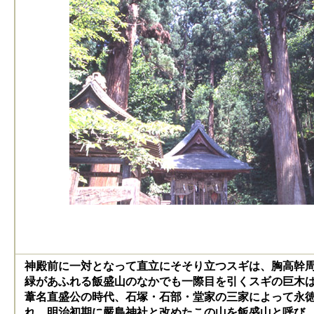
神殿前に一対となって直立にそそり立つスギは、胸高幹周
緑があふれる飯盛山のなかでも一際目を引くスギの巨木
葦名直盛公の時代、石塚・石部・堂家の三家によって永徳年
れ、明治初期に嚴島神社と改めたこの山を飯盛山と呼び、