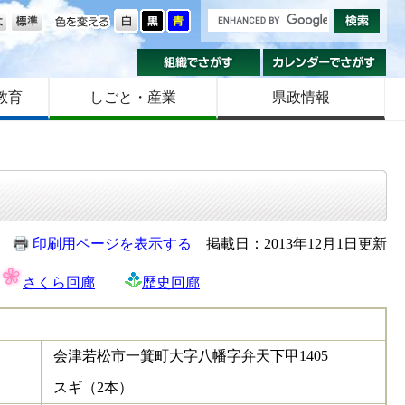
の大きさ
色を変える
組織でさがす
カ
教育
しごと・産業
県政情報
印刷用ページを表示する
掲載日：2013年12月1日更新
さくら回廊
歴史回廊
会津若松市一箕町大字八幡字弁天下甲1405
スギ（2本）