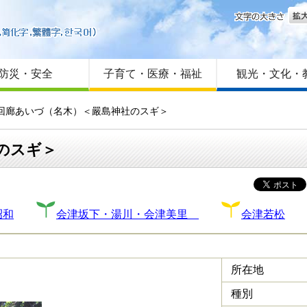
文字
はじめての方へ
Foreign language
サイトマップ
防災・安全
子育て・医療・福祉
観光・文化・
と回廊あいづ（名木）＜嚴島神社のスギ＞
のスギ＞
昭和
会津坂下・湯川・会津美里
会津若松
所在地
種別