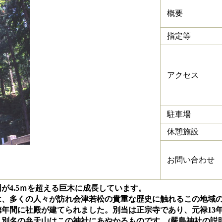
概要
指定等
アクセス
駐車場
休憩施設
お問い合わせ
が4.5ｍを超える巨木に成長しています。
は、多くの人々が訪れ会津若松の貴重な歴史に触れるこの地域
間に社殿が建てられました。別当は正宗寺であり、元禄13年(
別名の弁天山はこの神社にあやかるものです。(嚴島神社の説明