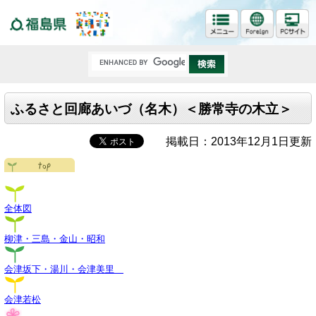
福島県
ふるさと回廊あいづ（名木）＜勝常寺の木立＞
掲載日：2013年12月1日更新
全体図
柳津・三島・金山・昭和
会津坂下・湯川・会津美里
会津若松