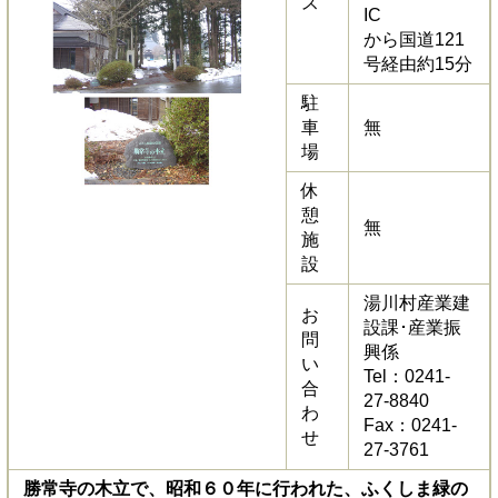
ス
IC
から国道121
号経由約15分
駐
車
無
場
休
憩
無
施
設
湯川村産業建
お
設課･産業振
問
興係
い
Tel：0241-
合
27-8840
わ
Fax：0241-
せ
27-3761
勝常寺の木立で、昭和６０年に行われた、ふくしま緑の