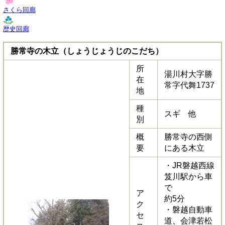
さくら回廊
歴史回廊
勝常寺の木立（しょうじょうじのこだち）
所
湯川村大字勝
在
常字代舞1737
地
種
スギ 他
別
概
勝常寺の西側
要
にある木立
・JR磐越西線
笈川駅から車
で
ア
約5分
ク
・磐越自動車
セ
道、会津若松